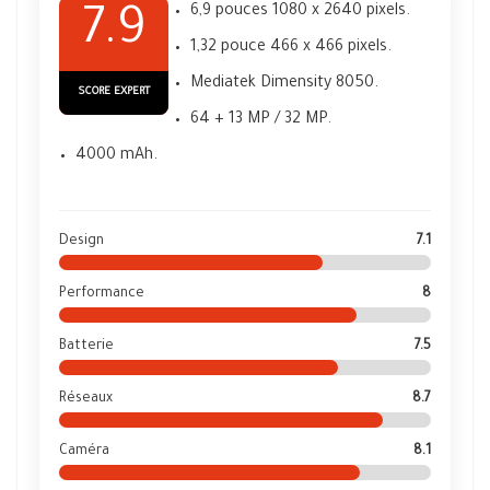
6,9 pouces 1080 x 2640 pixels.
7.9
1,32 pouce 466 x 466 pixels.
Mediatek Dimensity 8050.
SCORE EXPERT
64 + 13 MP / 32 MP.
4000 mAh.
Design
7.1
Performance
8
Batterie
7.5
Réseaux
8.7
Caméra
8.1