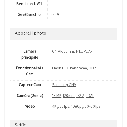
Benchmark V11
GeekBench 6
3299
Appareil photo
Caméra
64 MP
,
25mm
,
f/1.7
,
PDAF
principale
Fonctionnalités
Flash LED
,
Panorama
,
HDR
Cam
Capteur Cam
Samsung GNV
Caméra (2ème)
13 MP
,
120mm
,
f/2.2
,
PDAF
Vidéo
4K@30fps
,
1080p@30/60fps
Selfie