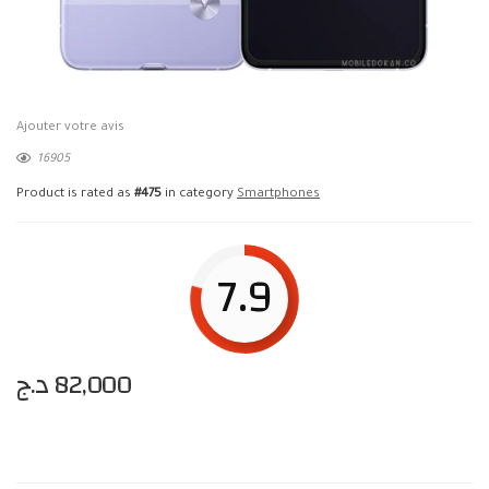
Ajouter votre avis
16905
Product is rated as
#475
in category
Smartphones
7.9
د.ج
82,000