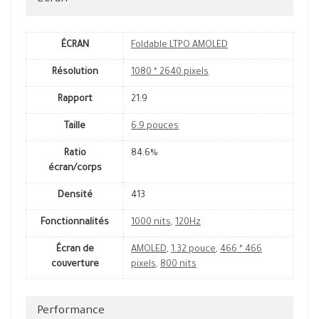
ÉCRAN
Foldable LTPO AMOLED
Résolution
1080 * 2640 pixels
Rapport
21:9
Taille
6.9 pouces
Ratio
84.6%
écran/corps
Densité
413
Fonctionnalités
1000 nits
,
120Hz
Écran de
AMOLED
,
1.32 pouce
,
466 * 466
couverture
pixels
,
800 nits
Performance