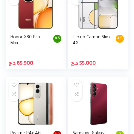
Honor X80 Pro
Tecno Camon Slim
8.5
4.5
Max
4G
د.ج
65,900
د.ج
55,000
Realme P4x 4G
Samsung Galaxy