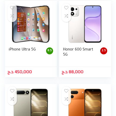
iPhone Ultra 5G
Honor 600 Smart
8.5
2.5
5G
د.ج
450,000
د.ج
88,000