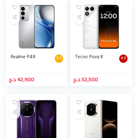
Realme P4R
Tecno Pova 8
5.2
4.3
د.ج
42,900
د.ج
52,500