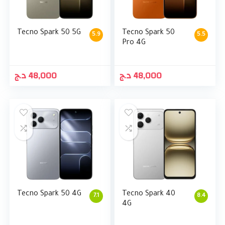
Tecno Spark 50 5G
Tecno Spark 50
5.9
5.5
Pro 4G
د.ج
48,000
د.ج
48,000
Tecno Spark 50 4G
Tecno Spark 40
7.1
8.4
4G