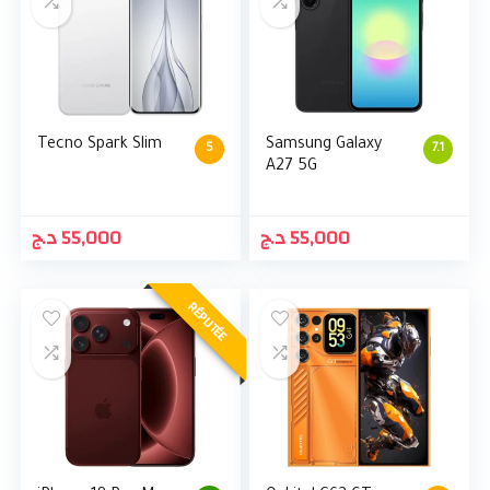
Tecno Spark Slim
Samsung Galaxy
5
7.1
A27 5G
د.ج
55,000
د.ج
55,000
RÉPUTÉE