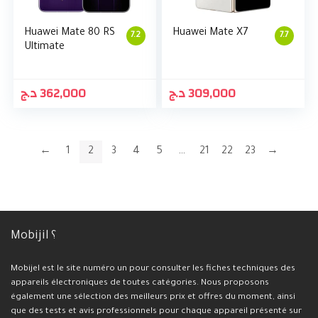
Huawei Mate 80 RS
Huawei Mate X7
7.2
7.7
Ultimate
د.ج
362,000
د.ج
309,000
←
1
2
3
4
5
…
21
22
23
→
Mobijil ؟
Mobijel est le site numéro un pour consulter les fiches techniques des
appareils électroniques de toutes catégories. Nous proposons
également une sélection des meilleurs prix et offres du moment, ainsi
que des tests et avis professionnels pour chaque appareil présenté sur