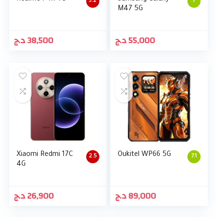
3.2
7
M47 5G
د.ج
38,500
د.ج
55,000
Xiaomi Redmi 17C
Oukitel WP66 5G
2.5
7.1
4G
د.ج
26,900
د.ج
89,000