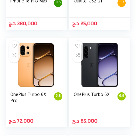
iPhone 18 Pro Max
Oukitel C62 GT
9.5
5.7
د.ج
380,000
د.ج
25,000
OnePlus Turbo 6X
OnePlus Turbo 6X
6.8
6.9
Pro
د.ج
72,000
د.ج
65,000