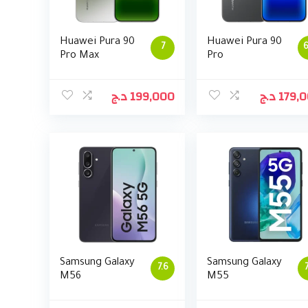
Huawei Pura 90
Huawei Pura 90
7
6
Pro Max
Pro
د.ج
199,000
د.ج
179,
Samsung Galaxy
Samsung Galaxy
7.6
M56
M55