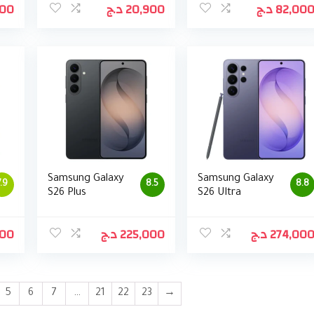
000
د.ج
20,900
د.ج
82,00
Samsung Galaxy
Samsung Galaxy
7.9
8.5
8.8
S26 Plus
S26 Ultra
000
د.ج
225,000
د.ج
274,00
5
6
7
…
21
22
23
→