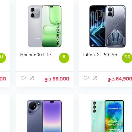
Honor 600 Lite
Infinix GT 50 Pro
8.1
8
6.6
900
د.ج
88,000
د.ج
64,90