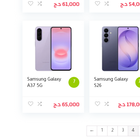
د.ج
61,000
د.ج
54,
Samsung Galaxy
Samsung Galaxy
7
A37 5G
S26
د.ج
65,000
د.ج
178,
←
1
2
3
4