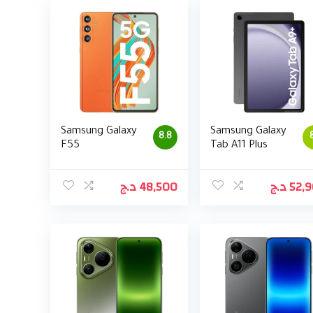
Samsung Galaxy
Samsung Galaxy
8.8
F55
Tab A11 Plus
د.ج
48,500
د.ج
52,