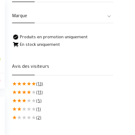
Marque
Produits en promotion uniquement
En stock uniquement
Avis des visiteurs
0
★
★
★
★
★
(13)
★
★
★
★
★
(11)
★
★
★
★
★
(5)
★
★
★
★
★
(1)
★
★
★
★
★
(2)