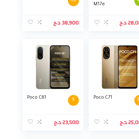
5.5
M17e
د.ج
38,900
د.ج
28,
Poco C81
Poco C71
5
5
د.ج
23,500
د.ج
25,