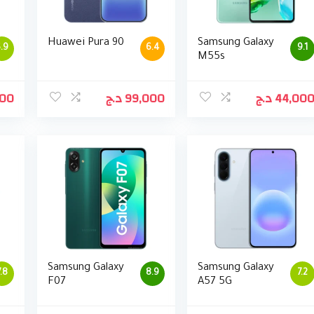
Huawei Pura 90
Samsung Galaxy
.9
6.4
9.1
M55s
000
د.ج
99,000
د.ج
44,00
Samsung Galaxy
Samsung Galaxy
7.8
8.9
7.2
F07
A57 5G