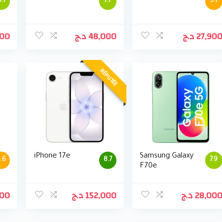
8.1
7.7
5.1
000
د.ج
48,000
د.ج
27,90
RÉPUTÉE
iPhone 17e
Samsung Galaxy
.6
8.7
7.9
F70e
000
د.ج
152,000
د.ج
28,00