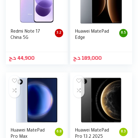
Redmi Note 17
Huawei MatePad
3.2
8.5
China 5G
Edge
د.ج
44,900
د.ج
189,000
Huawei MatePad
Huawei MatePad
6.8
8.3
Pro Max
Pro 13.2 2025