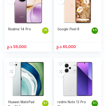
Realme 14 Pro
Google Pixel 8
7.8
8.5
د.ج
59,000
د.ج
65,000
Huawei MatePad
redmi Note 13 Pro
8.1
9.1