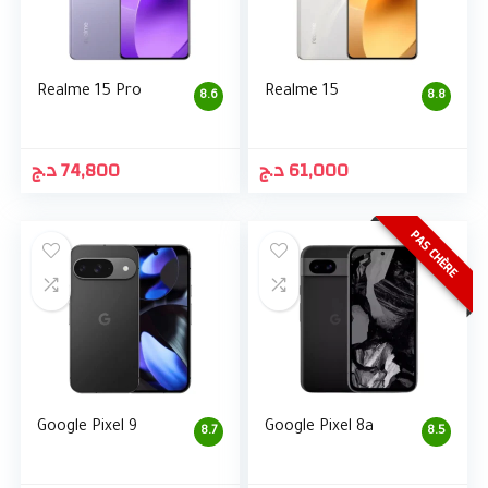
Realme 15 Pro
Realme 15
8.6
8.8
د.ج
74,800
د.ج
61,000
PAS CHÈRE
Google Pixel 9
Google Pixel 8a
8.7
8.5