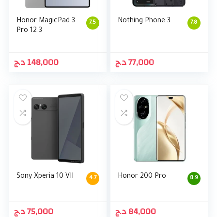
Honor MagicPad 3
Nothing Phone 3
7.5
7.8
Pro 12.3
د.ج
148,000
د.ج
77,000
Sony Xperia 10 VII
Honor 200 Pro
4.7
8.9
د.ج
75,000
د.ج
84,000