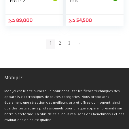
Pro 13.2
Plus
د.ج
89,000
د.ج
54,500
1
2
3
→
Mobijil ؟
Mobijel est le site numéro un pour consulter les fiches techniques des
appareils électroniques de toutes catégories. Nous proposons
également une sélection des meilleurs prix et offres du moment, ainsi
que des tests et avis professionnels pour chaque appareil présenté sur
notre plateforme. En plus de cela, nous réalisons des benchmarks et des
évaluations de haute qualité.