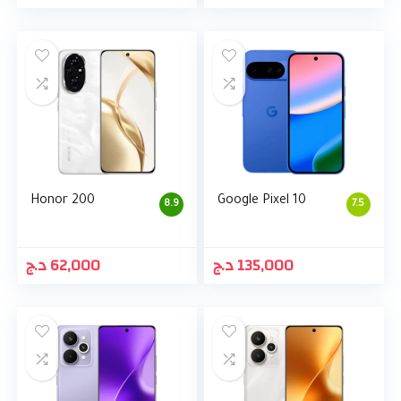
Honor 200
Google Pixel 10
8.9
7.5
د.ج
62,000
د.ج
135,000