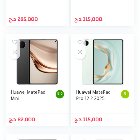
د.ج
285,000
د.ج
115,000
Huawei MatePad
Huawei MatePad
8.6
8
Mini
Pro 12.2 2025
د.ج
82,000
د.ج
115,000