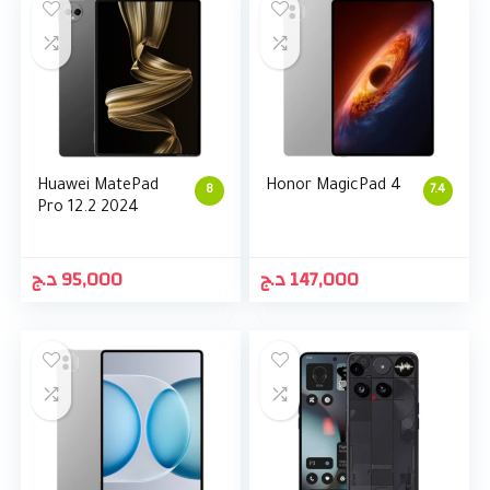
Huawei MatePad
Honor MagicPad 4
8
7.4
Pro 12.2 2024
د.ج
95,000
د.ج
147,000