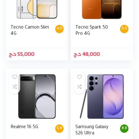
Tecno Camon Slim
Tecno Spark 50
4.5
5.5
4G
Pro 4G
د.ج
55,000
د.ج
48,000
Realme 16 5G
Samsung Galaxy
5.6
8.8
S26 Ultra