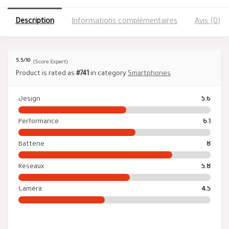
Description
Informations complémentaires
Avis (0)
5.5
/10
(Score Expert)
Product is rated as
#741
in category
Smartphones
Design
5.6
Performance
6.1
Batterie
8
Réseaux
5.8
Caméra
4.5