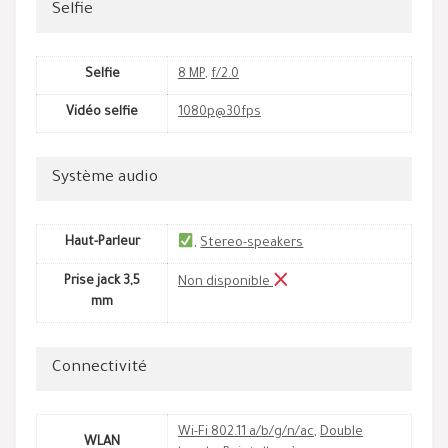
Selfie
Selfie
8 MP
,
f/2.0
Vidéo selfie
1080p@30fps
Système audio
Haut-Parleur
,
Stereo-speakers
Prise jack 3,5
Non disponible
mm
Connectivité
Wi-Fi 802.11 a/b/g/n/ac
,
Double
WLAN