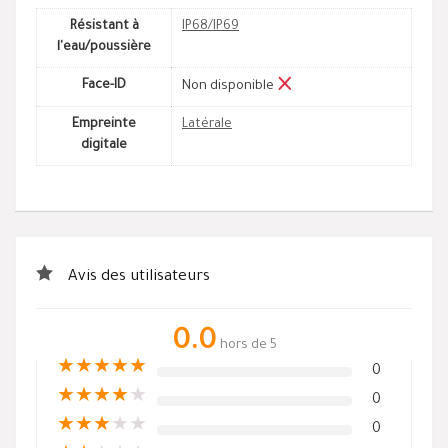
Résistant à
IP68/IP69
l'eau/poussière
Face-ID
Non disponible
Empreinte
Latérale
digitale
Avis des utilisateurs
0.0
hors de 5
★
★
★
★
★
0
★
★
★
★
★
0
★
★
★
★
★
0