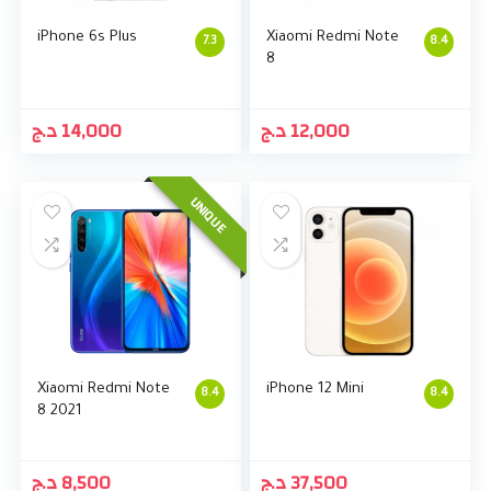
iPhone 6s Plus
Xiaomi Redmi Note
7.3
8.4
8
د.ج
14,000
د.ج
12,000
UNIQUE
Xiaomi Redmi Note
iPhone 12 Mini
8.4
8.4
8 2021
د.ج
8,500
د.ج
37,500