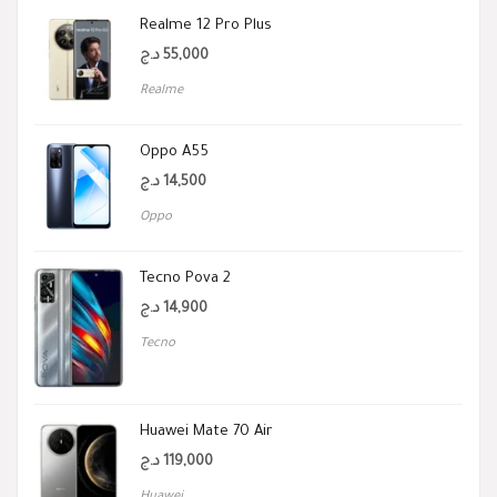
Realme 12 Pro Plus
د.ج
55,000
Realme
Oppo A55
د.ج
14,500
Oppo
Tecno Pova 2
د.ج
14,900
Tecno
Huawei Mate 70 Air
د.ج
119,000