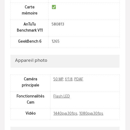
Carte
mémoire
AnTuTu
580813
Benchmark V11
GeekBench 6
1265
Appareil photo
Caméra
50 MP
,
f/1.8
,
PDAF
principale
Fonctionnalités
Flash LED
Cam
Vidéo
1440p@30fps
,
1080p@30fps