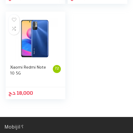
Xiaomi Redmi Note
7.2
10 5G
د.ج
18,000
Mobijil ؟