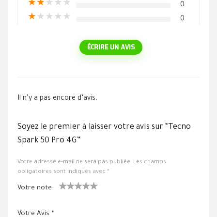
★
★
★
★
★
0
★
★
★
★
★
0
ÉCRIRE UN AVIS
Il n’y a pas encore d’avis.
Soyez le premier à laisser votre avis sur “Tecno
Spark 50 Pro 4G”
Votre adresse e-mail ne sera pas publiée.
Les champs
obligatoires sont indiqués avec
*
Votre note
1
2 ét
3 étoile
4 étoiles
5 étoiles
ét
oiles
s sur 5
sur 5
sur 5
Votre Avis
*