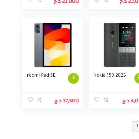
د.ج
21,000
د.ج
23,
redmi Pad SE
Nokia 150 2023
8
د.ج
37,500
د.ج
4,
1