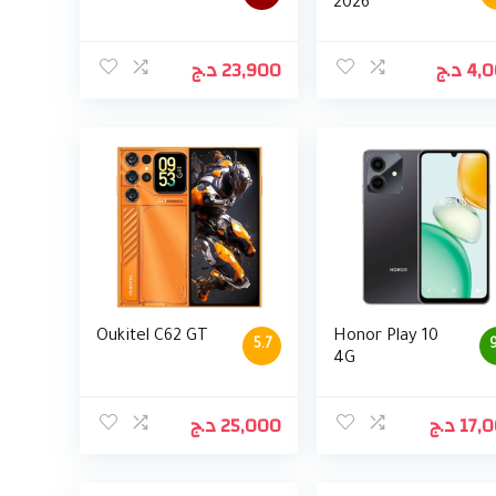
2026
د.ج
23,900
د.ج
4,
Oukitel C62 GT
Honor Play 10
5.7
9
4G
د.ج
25,000
د.ج
17,