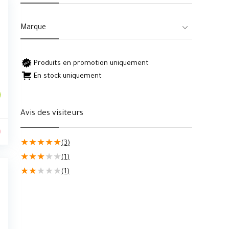
Marque
Produits en promotion uniquement
En stock uniquement
Avis des visiteurs
0
★
★
★
★
★
(3)
★
★
★
★
★
(1)
★
★
★
★
★
(1)