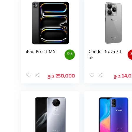
iPad Pro 11 M5
Condor Nova 70
9.5
3
SE
د.ج
250,000
د.ج
14,