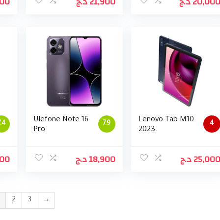
000
د.ج
21,900
د.ج
20,00
Ulefone Note 16
Lenovo Tab M10
7.4
7.9
4
Pro
2023
000
د.ج
18,900
د.ج
25,00
2
3
→