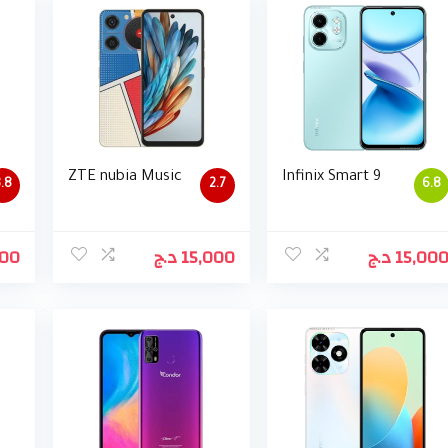
ZTE nubia Music
Infinix Smart 9
.8
2.7
6.8
000
د.ج
15,000
د.ج
15,00