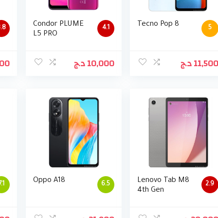
Condor PLUME
Tecno Pop 8
.8
4.1
5
L5 PRO
000
د.ج
10,000
د.ج
11,50
Oppo A18
Lenovo Tab M8
7.1
6.5
2.9
4th Gen