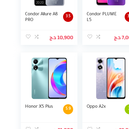
Condor Allure A8
Condor PLUME
3.5
3
PRO
L5
د.ج
10,900
د.ج
7,
Honor X5 Plus
Oppo A2x
5.9