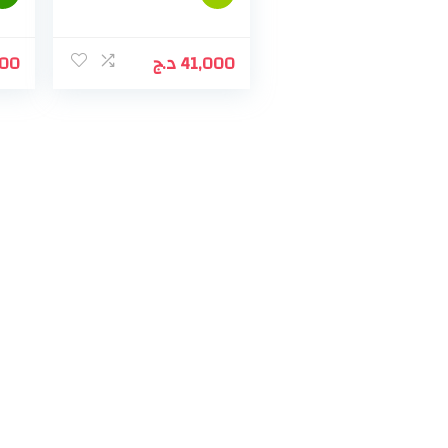
000
د.ج
41,000