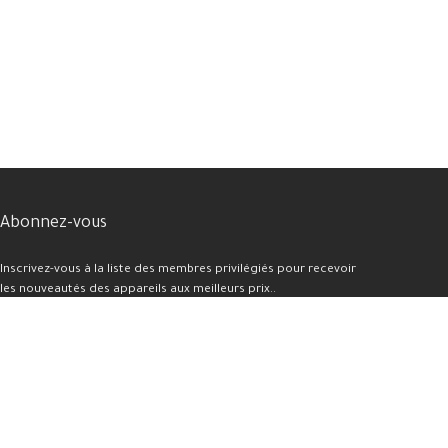
Abonnez-vous
Inscrivez-vous à la liste des membres privilégiés pour recevoir
les nouveautés des appareils aux meilleurs prix..