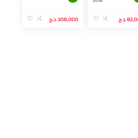
2018
د.ج
308,000
د.ج
82,