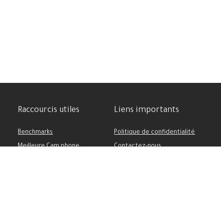
Raccourcis utiles
Liens importants
Benchmarks
Politique de confidentialité
Meilleure Cam phone
Contactez-nous
Comparatif des appareils
Soutenez-nous
Batterie puissante
Conditions d’utilisation