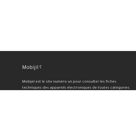
Mobijil ؟
Mobijel est le site numéro un pour consulter les fiches
techniques des appareils électroniques de toutes catégories.
Nous proposons également une sélection des meilleurs prix et
offres du moment, ainsi que des tests et avis professionnels
pour chaque appareil présenté sur notre plateforme. En plus de
cela, nous réalisons des benchmarks et des évaluations de haute
qualité.