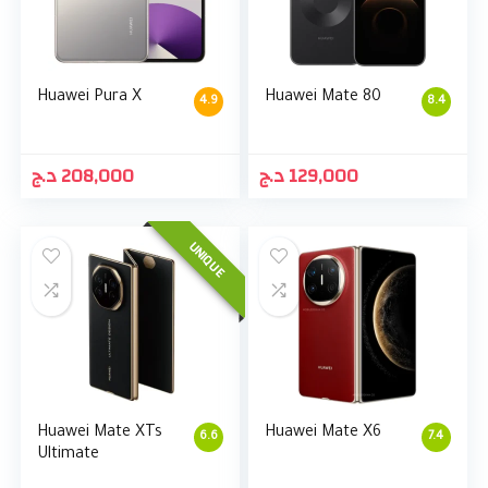
Huawei Pura X
Huawei Mate 80
4.9
8.4
د.ج
208,000
د.ج
129,000
UNIQUE
Huawei Mate XTs
Huawei Mate X6
6.6
7.4
Ultimate