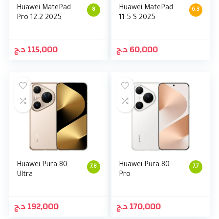
Huawei MatePad
Huawei MatePad
8
6.3
Pro 12.2 2025
11.5 S 2025
د.ج
115,000
د.ج
60,000
Huawei Pura 80
Huawei Pura 80
7.8
7.7
Ultra
Pro
د.ج
192,000
د.ج
170,000