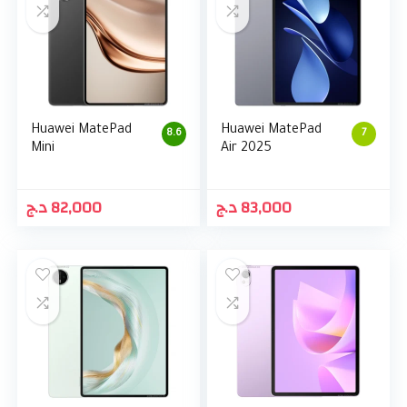
Huawei MatePad
Huawei MatePad
8.6
7
Mini
Air 2025
د.ج
82,000
د.ج
83,000