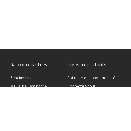
Raccourcis utiles
Liens importants
Benchmarks
Politique de confidentialité
Meilleure Cam phone
Contactez-nous
Comparatif des appareils
Soutenez-nous
Batterie puissante
Conditions d’utilisation