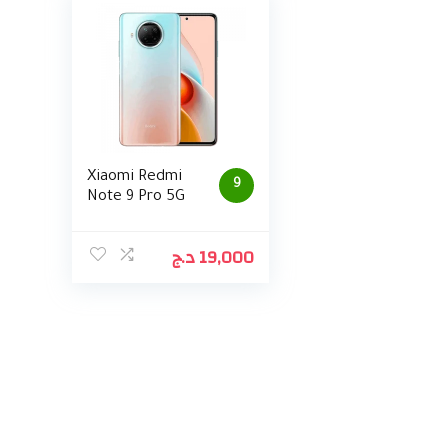
Xiaomi Redmi
9
Note 9 Pro 5G
د.ج
19,000