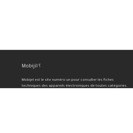
Mobijil ؟
Mobijel est le site numéro un pour consulter les fiches
techniques des appareils électroniques de toutes catégories.
Nous proposons également une sélection des meilleurs prix et
offres du moment, ainsi que des tests et avis professionnels
pour chaque appareil présenté sur notre plateforme. En plus de
cela, nous réalisons des benchmarks et des évaluations de haute
qualité.