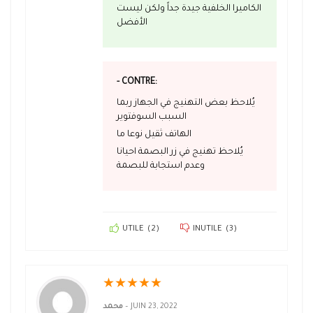
الكاميرا الخلفية جيدة جداً ولكن ليست
الأفضل
- CONTRE:
يُلاحظ بعض التهنيج في الجهاز ربما
السبب السوفتوير
الهاتف ثقيل نوعا ما
يُلاحظ تهنيج في زر البصمة احيانا
وعدم استجابة للبصمة
UTILE
(
2
)
INUTILE
(
3
)
★
★
★
★
★
محمد
–
JUIN 23, 2022