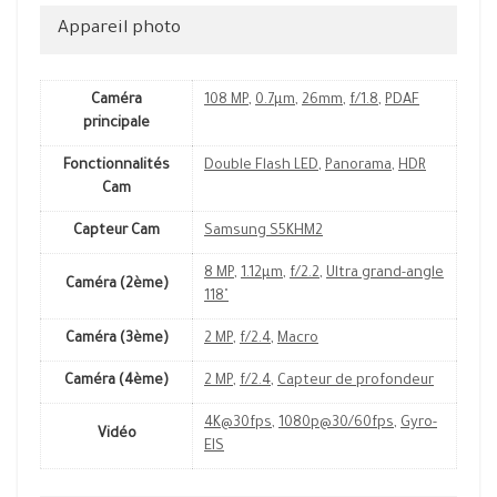
Appareil photo
Caméra
108 MP
,
0.7µm
,
26mm
,
f/1.8
,
PDAF
principale
Fonctionnalités
Double Flash LED
,
Panorama
,
HDR
Cam
Capteur Cam
Samsung S5KHM2
8 MP
,
1.12µm
,
f/2.2
,
Ultra grand-angle
Caméra (2ème)
118˚
Caméra (3ème)
2 MP
,
f/2.4
,
Macro
Caméra (4ème)
2 MP
,
f/2.4
,
Capteur de profondeur
4K@30fps
,
1080p@30/60fps
,
Gyro-
Vidéo
EIS