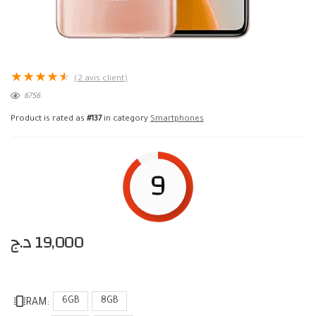
★
★
★
★
★
(
2
avis client)
6756
Product is rated as
#137
in category
Smartphones
9
د.ج
19,000
6GB
8GB
RAM: