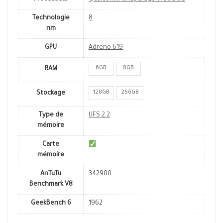
Technologie
8
nm
GPU
Adreno 619
6GB
8GB
RAM
128GB
256GB
Stockage
Type de
UFS 2.2
mémoire
Carte
mémoire
AnTuTu
342900
Benchmark V8
GeekBench 6
1962