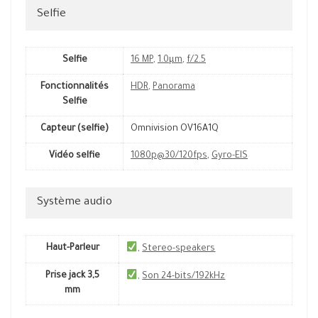
Selfie
Selfie
16 MP
,
1.0µm
,
f/2.5
Fonctionnalités
HDR
,
Panorama
Selfie
Capteur (selfie)
Omnivision OV16A1Q
Vidéo selfie
1080p@30/120fps
,
Gyro-EIS
Système audio
Haut-Parleur
,
Stereo-speakers
Prise jack 3,5
,
Son 24-bits/192kHz
mm