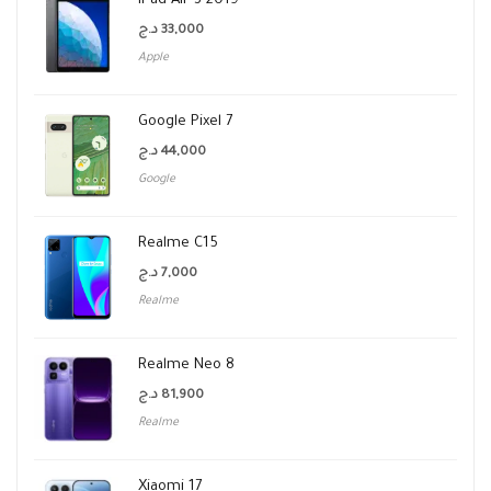
iPad Air 3 2019
د.ج
33,000
Apple
Google Pixel 7
د.ج
44,000
Google
Realme C15
د.ج
7,000
Realme
Realme Neo 8
د.ج
81,900
Realme
Xiaomi 17