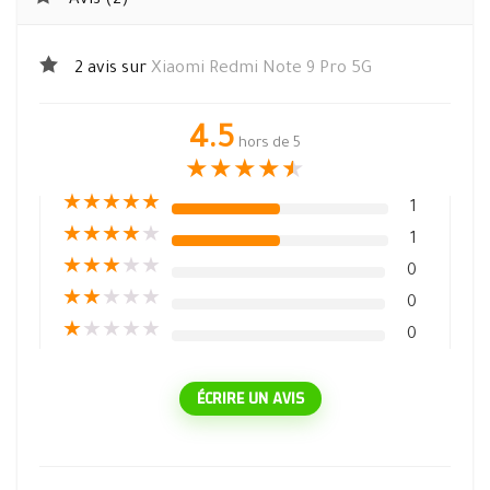
Avis (2)
2 avis sur
Xiaomi Redmi Note 9 Pro 5G
4.5
hors de 5
★
★
★
★
★
★
★
★
★
★
1
★
★
★
★
★
1
★
★
★
★
★
0
★
★
★
★
★
0
★
★
★
★
★
0
ÉCRIRE UN AVIS