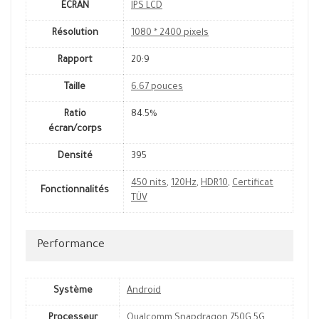
ÉCRAN
IPS LCD
Résolution
1080 * 2400 pixels
Rapport
20:9
Taille
6.67 pouces
Ratio
84.5%
écran/corps
Densité
395
450 nits
,
120Hz
,
HDR10
,
Certificat
Fonctionnalités
TÜV
Performance
Système
Android
Processeur
Qualcomm Snapdragon 750G 5G