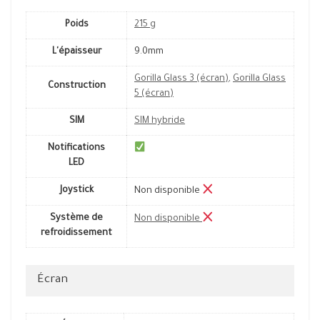
Poids
215 g
L'épaisseur
9.0mm
Gorilla Glass 3 (écran)
,
Gorilla Glass
Construction
5 (écran)
SIM
SIM hybride
Notifications
LED
Joystick
Non disponible
Système de
Non disponible
refroidissement
Écran