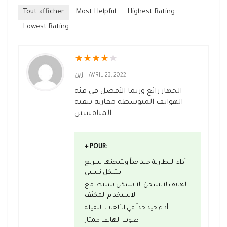
Tout afficher
Most Helpful
Highest Rating
Lowest Rating
★
★
★
★
★
زين
–
AVRIL 23, 2022
الجهاز رائع وربما الأفضل في فئة
الهواتف المتوسطة مقارنة ببقية
المنافسين
+ POUR:
أداء البطارية جيد جداً وشحنها سريع
بشكل نسبي
الهاتف لايسخن الا بشكل بسيط مع
الاستخدام المكثف
أداء جيد جداً في الألعاب الثقيلة
صوت الهاتف ممتاز