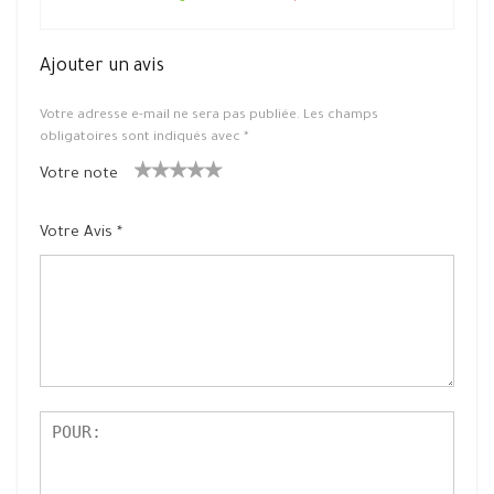
Ajouter un avis
Votre adresse e-mail ne sera pas publiée.
Les champs
obligatoires sont indiqués avec
*
Votre note
1
2 ét
3 étoile
4 étoiles
5 étoiles
ét
oiles
s sur 5
sur 5
sur 5
Votre Avis
*
oil
sur
e
5
su
r
5