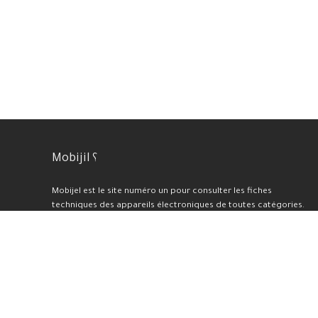
Mobijil ؟
Mobijel est le site numéro un pour consulter les fiches
techniques des appareils électroniques de toutes catégories.
Nous proposons également une sélection des meilleurs prix et
offres du moment, ainsi que des tests et avis professionnels
pour chaque appareil présenté sur notre plateforme. En plus de
cela, nous réalisons des benchmarks et des évaluations de haute
qualité.