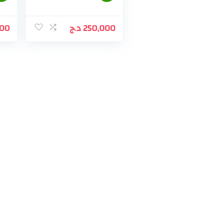
000
د.ج
250,000