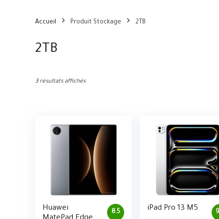
Accueil
Produit Stockage
2TB
2TB
3 résultats affichés
Huawei
iPad Pro 13 M5
8.5
9
MatePad Edge