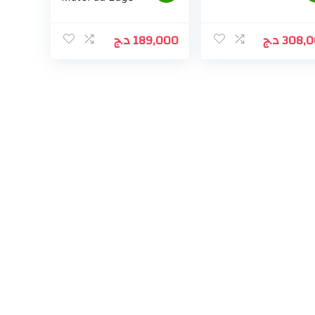
د.ج
189,000
د.ج
308,