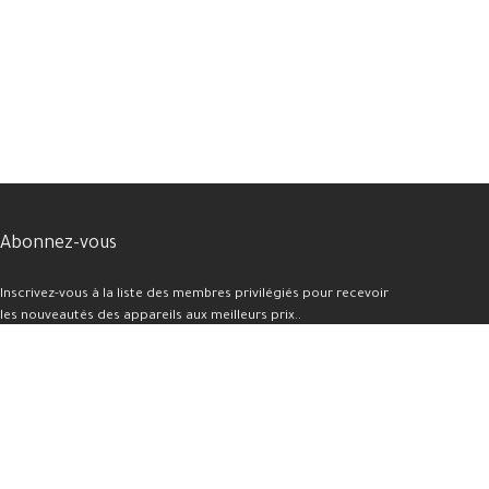
Abonnez-vous
Inscrivez-vous à la liste des membres privilégiés pour recevoir
les nouveautés des appareils aux meilleurs prix..