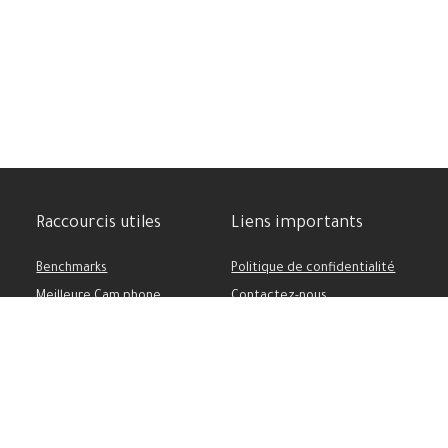
Raccourcis utiles
Liens importants
Benchmarks
Politique de confidentialité
Meilleure Cam phone
Contactez-nous
Comparatif des appareils
Soutenez-nous
Batterie puissante
Conditions d’utilisation