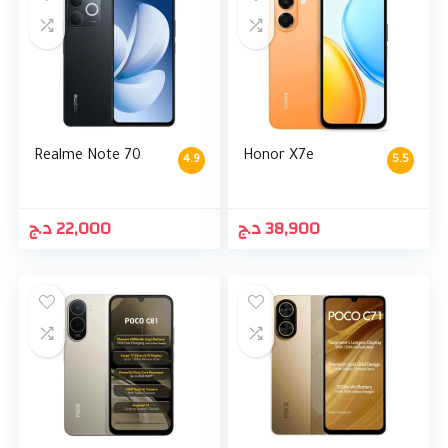
Realme Note 70
Honor X7e
4.9
5.5
د.ج
22,000
د.ج
38,900