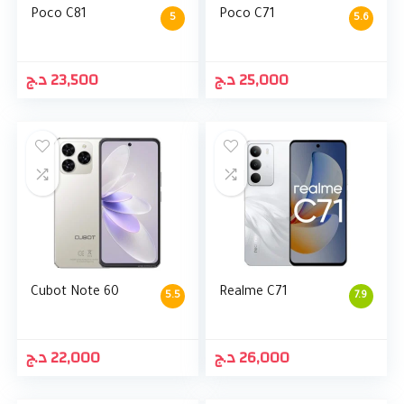
Poco C81
Poco C71
5
5.6
د.ج
23,500
د.ج
25,000
Cubot Note 60
Realme C71
5.5
7.9
د.ج
22,000
د.ج
26,000