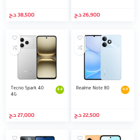
د.ج
38,500
د.ج
26,900
Tecno Spark 40
Realme Note 80
8.4
4.9
4G
د.ج
27,000
د.ج
22,500