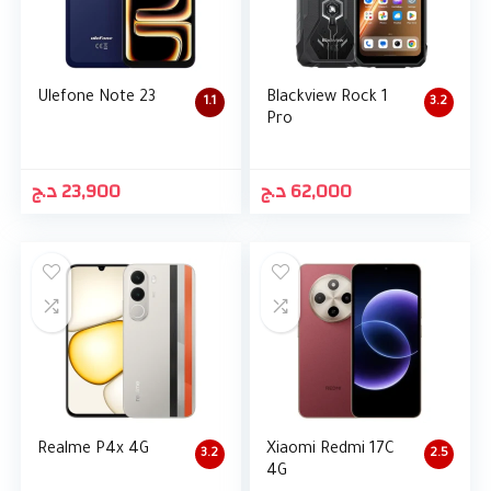
Ulefone Note 23
Blackview Rock 1
1.1
3.2
Pro
د.ج
23,900
د.ج
62,000
Realme P4x 4G
Xiaomi Redmi 17C
3.2
2.5
4G