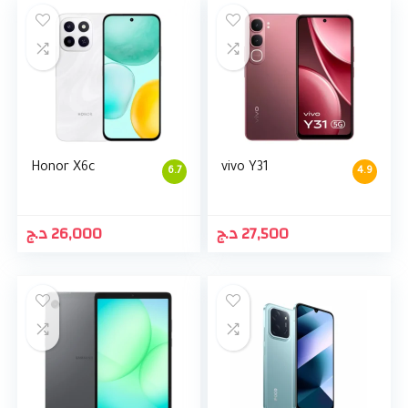
Honor X6c
vivo Y31
6.7
4.9
د.ج
26,000
د.ج
27,500