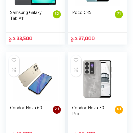
Samsung Galaxy
Poco C85
7.2
7.1
Tab A11
د.ج
33,500
د.ج
27,000
Condor Nova 60
Condor Nova 70
2.1
6.1
Pro