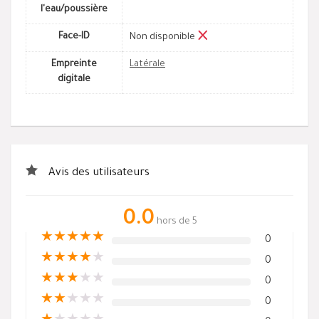
l'eau/poussière
Face-ID
Non disponible
Empreinte
Latérale
digitale
Avis des utilisateurs
0.0
hors de 5
★
★
★
★
★
0
★
★
★
★
★
0
★
★
★
★
★
0
★
★
★
★
★
0