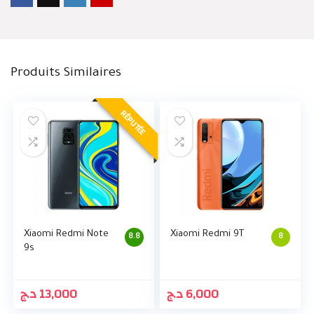
Produits Similaires
RÉPUTÉE
Xiaomi Redmi Note
Xiaomi Redmi 9T
8.8
8
9s
د.ج
13,000
د.ج
6,000