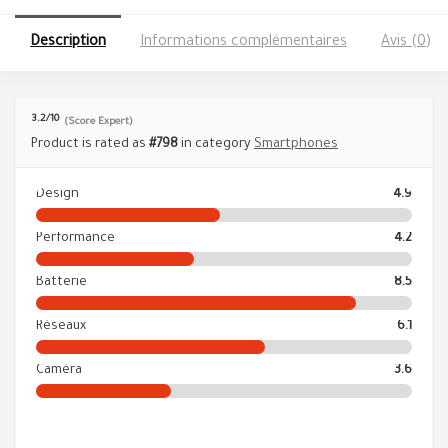
Description
Informations complémentaires
Avis (0)
3.2
/10
(Score Expert)
Product is rated as
#798
in category
Smartphones
Design
4.9
Performance
4.2
Batterie
8.5
Réseaux
6.1
Caméra
3.6