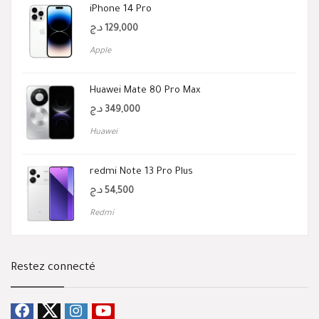
iPhone 14 Pro
د.ج
129,000
Apple
Huawei Mate 80 Pro Max
د.ج
349,000
Huawei
redmi Note 13 Pro Plus
د.ج
54,500
Redmi
Restez connecté