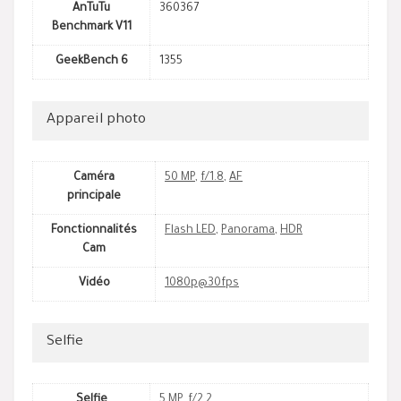
AnTuTu
360367
Benchmark V11
GeekBench 6
1355
Appareil photo
Caméra
50 MP
,
f/1.8
,
AF
principale
Fonctionnalités
Flash LED
,
Panorama
,
HDR
Cam
Vidéo
1080p@30fps
Selfie
Selfie
5 MP
,
f/2.2