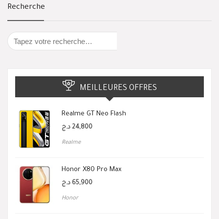
Recherche
MEILLEURES OFFRES
Realme GT Neo Flash
د.ج
24,800
Realme
Honor X80 Pro Max
د.ج
65,900
Honor