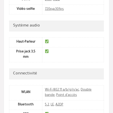
Vidéo selfie
720p@30fps
Système audio
Haut-Parleur
Prise jack 3,5
mm
Connectivité
Wi-Fi 802.11 a/b/g/n/ac
,
Double
WLAN
bande
,
Point d'accès
Bluetooth
5.2
,
LE
,
A2DP