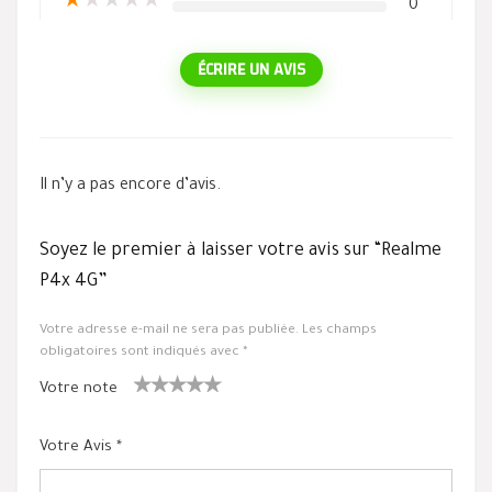
★
★
★
★
★
0
ÉCRIRE UN AVIS
Il n’y a pas encore d’avis.
Soyez le premier à laisser votre avis sur “Realme
P4x 4G”
Votre adresse e-mail ne sera pas publiée.
Les champs
obligatoires sont indiqués avec
*
Votre note
1
2 ét
3 étoile
4 étoiles
5 étoiles
ét
oiles
s sur 5
sur 5
sur 5
Votre Avis
*
oil
sur