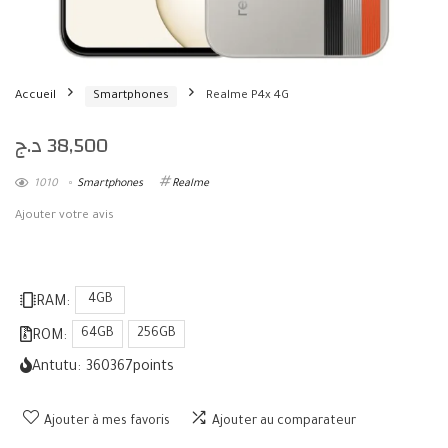
Accueil
Smartphones
Realme P4x 4G
د.ج
38,500
1010
Smartphones
Realme
Ajouter votre avis
4GB
RAM:
64GB
256GB
ROM:
Antutu:
360367
points
Ajouter à mes favoris
Ajouter au comparateur