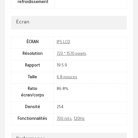
refroidissement
Écran
ÉCRAN
IPS LCD
Résolution
720 * 1570 pixels,
Rapport
19.5:9
Taille
6.8 pouces
Ratio
86.8%
écran/corps
Densité
254
Fonctionnalités
700 nits
,
120Hz