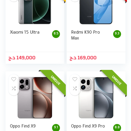
Xiaomi 15 Ultra
Redmi K90 Pro
8.5
9.3
Max
د.ج
149,000
د.ج
169,000
UNIQUE
UNIQUE
Oppo Find X9
Oppo Find X9 Pro
9.1
8.8