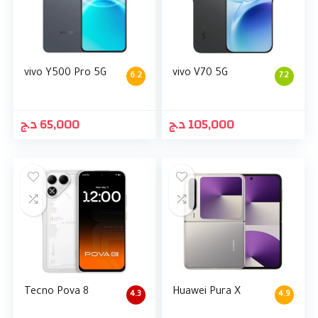
vivo Y500 Pro 5G
vivo V70 5G
6.2
7.2
د.ج
65,000
د.ج
105,000
Tecno Pova 8
Huawei Pura X
4.3
4.9