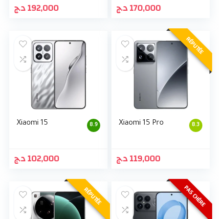
د.ج
192,000
د.ج
170,000
RÉPUTÉE
Xiaomi 15
Xiaomi 15 Pro
8.9
8.3
د.ج
102,000
د.ج
119,000
PAS CHÈRE
RÉPUTÉE