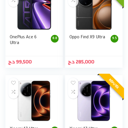
OnePlus Ace 6
Oppo Find X9 Ultra
8.8
9.5
Ultra
د.ج
99,500
د.ج
285,000
RÉPUTÉE