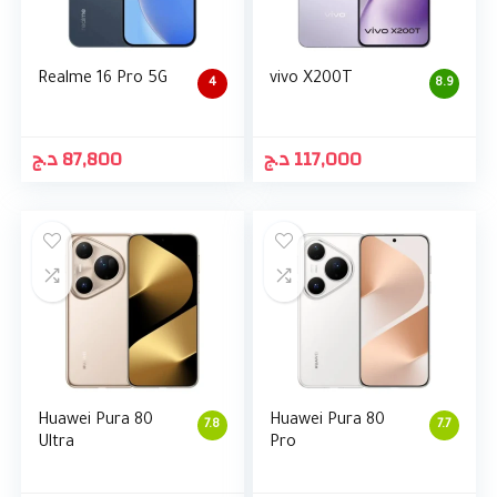
Realme 16 Pro 5G
vivo X200T
4
8.9
د.ج
87,800
د.ج
117,000
Huawei Pura 80
Huawei Pura 80
7.8
7.7
Ultra
Pro