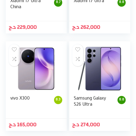
Xiaomi 17 Ultra
Xiaomi 17 Ultra
8.7
8.8
China
د.ج
229,000
د.ج
262,000
vivo X300
Samsung Galaxy
8.3
8.8
S26 Ultra
د.ج
165,000
د.ج
274,000