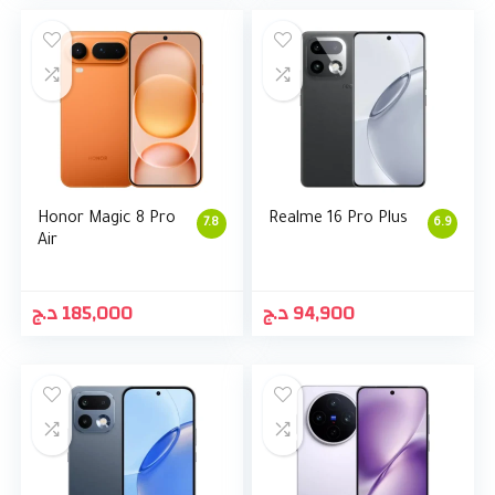
Honor Magic 8 Pro
Realme 16 Pro Plus
7.8
6.9
Air
د.ج
185,000
د.ج
94,900