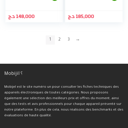
د.ج
148,000
د.ج
185,000
1
2
3
→
Mobijil ؟
Mobijel est le site numéro un pour consulter les fiches techniques des
appareils électroniques de toutes catégories. Nous proposons
également une sélection des meilleurs prix et offres du moment, ainsi
que des tests et avis professionnels pour chaque appareil présenté sur
notre plateforme. En plus de cela, nous réalisons des benchmarks et des
évaluations de haute qualité.