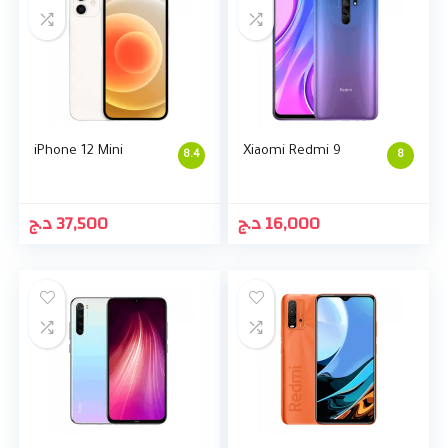
iPhone 12 Mini
Xiaomi Redmi 9
8.4
8
د.ج
37,500
د.ج
16,000