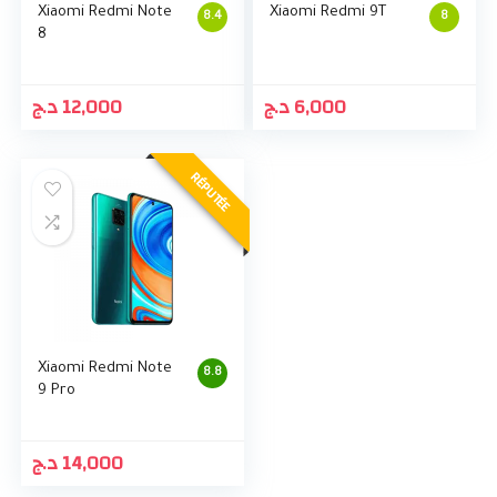
Xiaomi Redmi Note
Xiaomi Redmi 9T
8.4
8
8
د.ج
12,000
د.ج
6,000
RÉPUTÉE
Xiaomi Redmi Note
8.8
9 Pro
د.ج
14,000