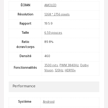
ÉCRAN
AMOLED
Résolution
1268 * 2756 pixels
Rapport
19.5:9
Taille
6.59 pouces
Ratio
89.8%
écran/corps
Densité
460
3500 nits
,
PWM 3840Hz
,
Dolby
Fonctionnalités
Vision
,
120Hz
,
HDR10+
Performance
Système
Android