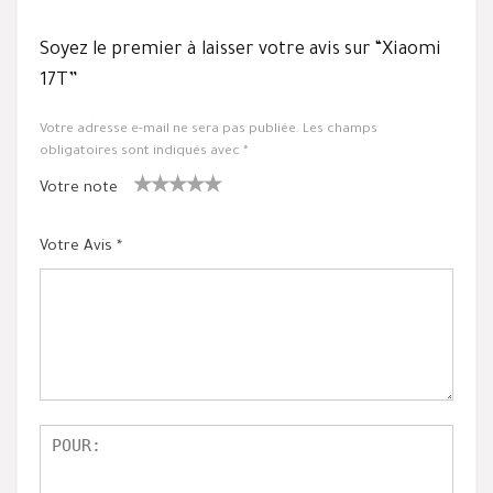
Soyez le premier à laisser votre avis sur “Xiaomi
17T”
Votre adresse e-mail ne sera pas publiée.
Les champs
obligatoires sont indiqués avec
*
Votre note
1
2 ét
3 étoile
4 étoiles
5 étoiles
ét
oiles
s sur 5
sur 5
sur 5
Votre Avis
*
oil
sur
e
5
su
r
5