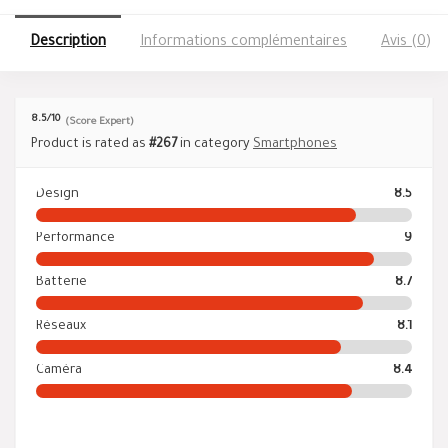
Description
Informations complémentaires
Avis (0)
8.5
/10
(Score Expert)
Product is rated as
#267
in category
Smartphones
Design
8.5
Performance
9
Batterie
8.7
Réseaux
8.1
Caméra
8.4