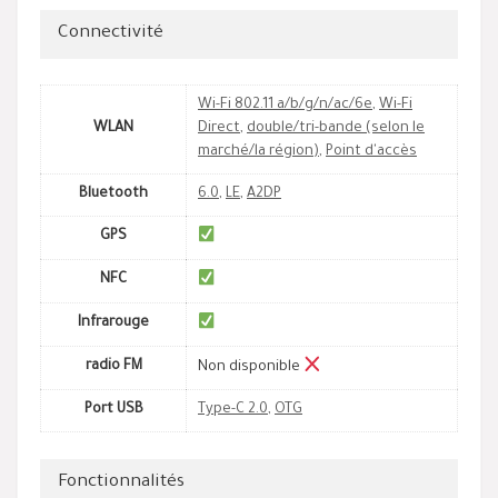
Connectivité
Wi-Fi 802.11 a/b/g/n/ac/6e
,
Wi-Fi
WLAN
Direct
,
double/tri-bande (selon le
marché/la région)
,
Point d'accès
Bluetooth
6.0
,
LE
,
A2DP
GPS
NFC
Infrarouge
radio FM
Non disponible
Port USB
Type-C 2.0
,
OTG
Fonctionnalités