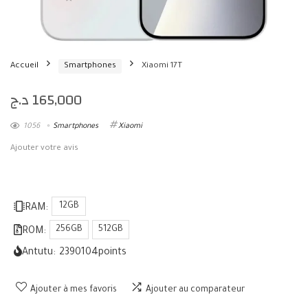
Accueil
Smartphones
Xiaomi 17T
د.ج
165,000
1056
Smartphones
Xiaomi
Ajouter votre avis
12GB
RAM:
256GB
512GB
ROM:
Antutu:
2390104
points
Ajouter à mes favoris
Ajouter au comparateur