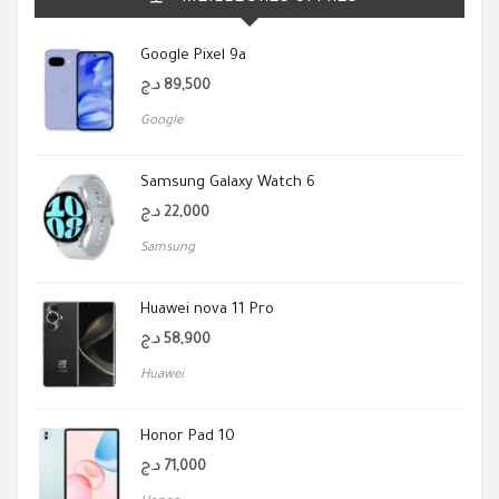
Google Pixel 9a
د.ج
89,500
Google
Samsung Galaxy Watch 6
د.ج
22,000
Samsung
Huawei nova 11 Pro
د.ج
58,900
Huawei
Honor Pad 10
د.ج
71,000