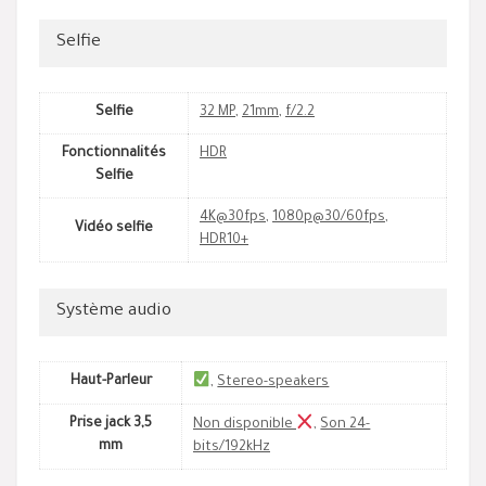
Selfie
Selfie
32 MP
,
21mm
,
f/2.2
Fonctionnalités
HDR
Selfie
4K@30fps
,
1080p@30/60fps
,
Vidéo selfie
HDR10+
Système audio
Haut-Parleur
,
Stereo-speakers
Prise jack 3,5
Non disponible
,
Son 24-
mm
bits/192kHz