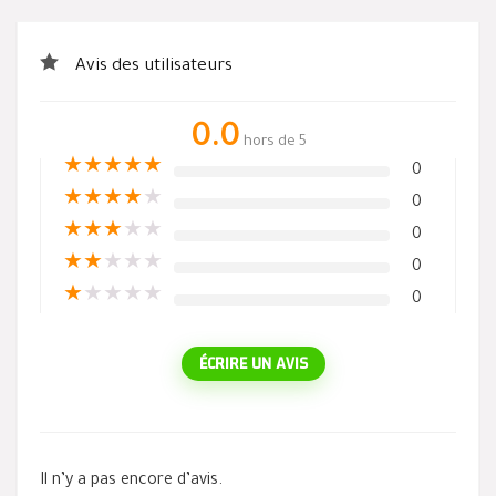
Avis des utilisateurs
0.0
hors de 5
★
★
★
★
★
0
★
★
★
★
★
0
★
★
★
★
★
0
★
★
★
★
★
0
★
★
★
★
★
0
ÉCRIRE UN AVIS
Il n’y a pas encore d’avis.