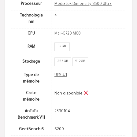
Processeur
Mediatek Dimensity 8500 Ultra
Technologie
4
nm
GPU
Mali-G720 MC8
12GB
RAM
256GB
512GB
Stockage
Type de
UFS 4.1
mémoire
Carte
Non disponible
mémoire
AnTuTu
2390104
Benchmark V11
GeekBench 6
6209