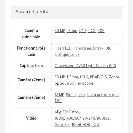
Appareil photo
Caméra
50 MP
,
23mm
,
f/1.7
,
PDAF
,
OIS
principale
Fonctionnalités
Flash LED
,
Panorama
,
Ultra-HDR
,
Cam
Optique Leica
Capteur Cam
Omnivision OV50 Light Fusion 800
50 MP
,
115mm
,
f/3.0
,
PDAF
,
OIS
,
Zoom
Caméra (2ème)
optique 5x
,
Périscope
12 MP
,
15mm
,
f/2.2
,
Ultra grand-angle
Caméra (3ème)
120˚
4K@30/60fps
,
Vidéo
1080p@30/60/120/240/960fps
,
Gyro-EIS
,
10‑bit HDR
,
LOG