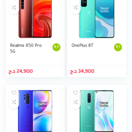
Realme X50 Pro
OnePlus 8T
8.3
8.1
5G
د.ج
24,900
د.ج
34,900