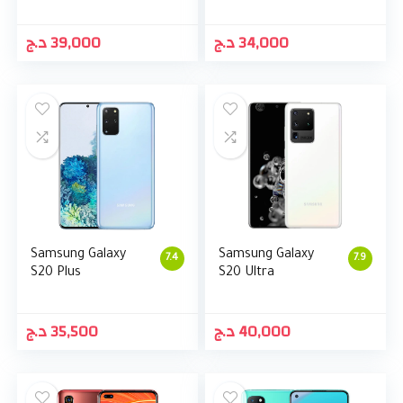
د.ج
39,000
د.ج
34,000
Samsung Galaxy
Samsung Galaxy
7.4
7.9
S20 Plus
S20 Ultra
د.ج
35,500
د.ج
40,000