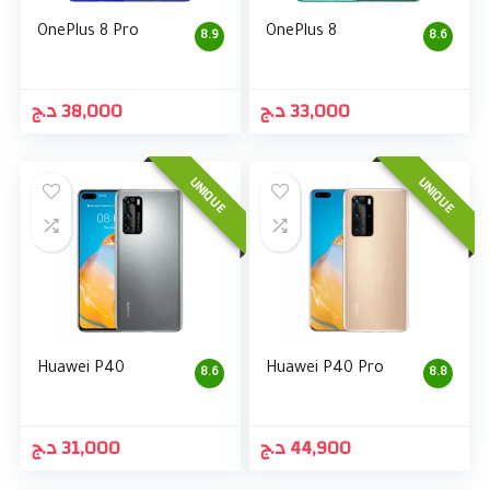
OnePlus 8 Pro
OnePlus 8
8.9
8.6
د.ج
38,000
د.ج
33,000
UNIQUE
UNIQUE
Huawei P40
Huawei P40 Pro
8.6
8.8
د.ج
31,000
د.ج
44,900