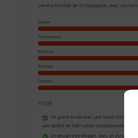
caméra frontale de 32 mégapixels, avec une batt
Design
Performance
Batterie
Réseaux
Caméra
POUR
Un grand écran avec une haute résolution 
une qualité de fabrication exceptionnelle.
Un design très élégant, avec un écran