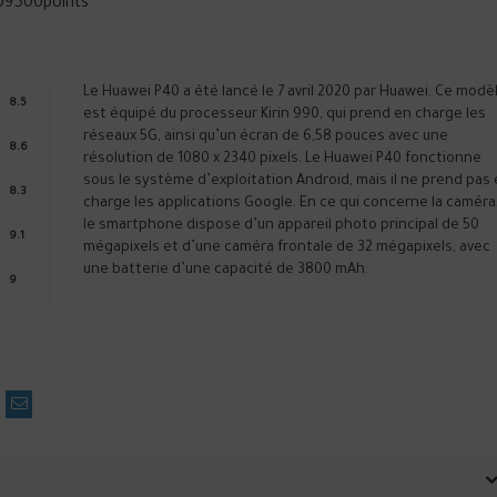
09500
points
Le Huawei P40 a été lancé le 7 avril 2020 par Huawei. Ce modè
8.5
est équipé du processeur Kirin 990, qui prend en charge les
réseaux 5G, ainsi qu’un écran de 6,58 pouces avec une
8.6
résolution de 1080 x 2340 pixels. Le Huawei P40 fonctionne
sous le système d’exploitation Android, mais il ne prend pas
8.3
charge les applications Google. En ce qui concerne la caméra
le smartphone dispose d’un appareil photo principal de 50
9.1
mégapixels et d’une caméra frontale de 32 mégapixels, avec
une batterie d’une capacité de 3800 mAh.
9