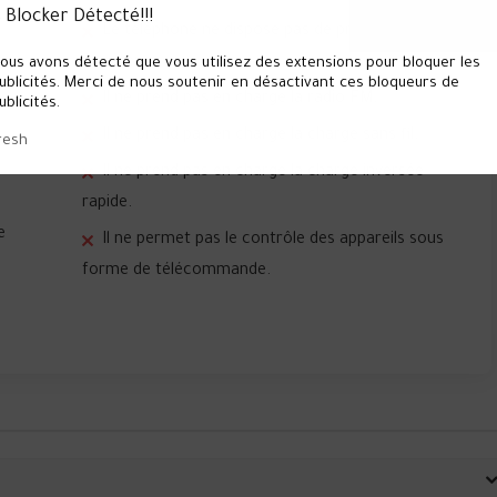
 Blocker Détecté!!!
Le téléphone ne dispose pas de prise pour les
r
écouteurs.
ous avons détecté que vous utilisez des extensions pour bloquer les
ublicités. Merci de nous soutenir en désactivant ces bloqueurs de
Il ne prend pas en charge la radio FM.
ublicités.
Il ne prend pas en charge la charge sans fil.
resh
Il ne prend pas en charge la charge inversée
rapide.
e
Il ne permet pas le contrôle des appareils sous
forme de télécommande.