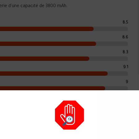
erie d'une capacité de 3800 mAh.
8.5
8.6
8.3
9.1
9
CONTRE
et
Il ne prend pas en charge les services Google.
Il ne dispose pas d'un grand espace de stockage
interne.