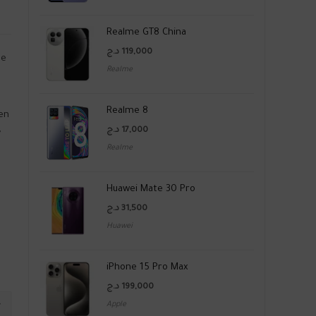
Realme GT8 China
د.ج
119,000
le
Realme
Realme 8
 en
,
د.ج
17,000
Realme
Huawei Mate 30 Pro
د.ج
31,500
Huawei
iPhone 15 Pro Max
د.ج
199,000
Apple