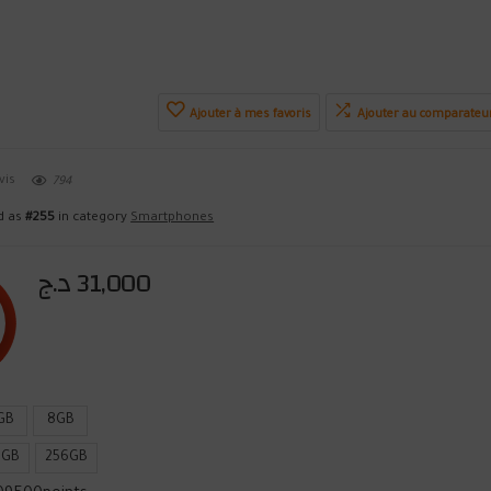
Ajouter à mes favoris
Ajouter au comparateu
vis
794
ed as
#255
in category
Smartphones
د.ج
31,000
GB
8GB
8GB
256GB