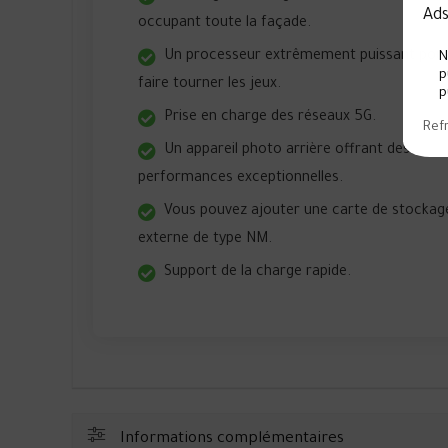
Ads
occupant toute la façade.
Un processeur extrêmement puissant pou
N
p
faire tourner les jeux.
p
Prise en charge des réseaux 5G.
Ref
Un appareil photo arrière offrant des
performances exceptionnelles.
Vous pouvez ajouter une carte de stockag
externe de type NM.
Support de la charge rapide.
Informations complémentaires