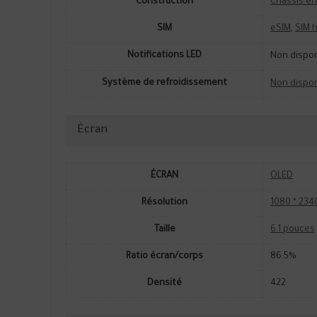
Construction
Châssis en
SIM
eSIM
,
SIM 
Notifications LED
Non dispo
Système de refroidissement
Non dispo
Écran
ÉCRAN
OLED
Résolution
1080 * 2340
Taille
6.1 pouces
Ratio écran/corps
86.5%
Densité
422