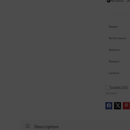
Antutu:
5
Design
Performance
Batterie
Réseaux
Caméra
Huawei
Description