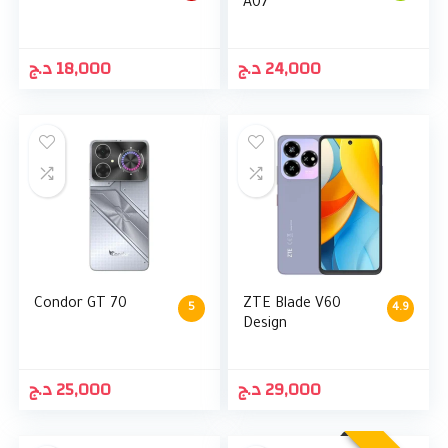
A07
د.ج
18,000
د.ج
24,000
Condor GT 70
ZTE Blade V60
5
4.9
Design
د.ج
25,000
د.ج
29,000