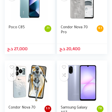
Poco C85
Condor Nova 70
7.1
6.1
Pro
د.ج
27,000
د.ج
20,400
Condor Nova 70
Samsung Galaxy
3.9
7.8