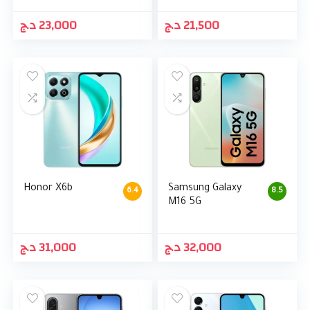
د.ج
23,000
د.ج
21,500
Honor X6b
Samsung Galaxy
6.4
8.5
M16 5G
د.ج
31,000
د.ج
32,000