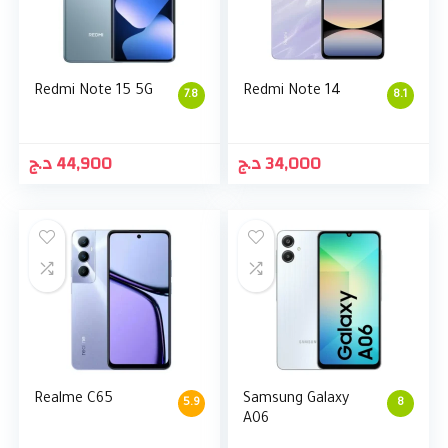
Redmi Note 15 5G
Redmi Note 14
7.8
8.1
د.ج
44,900
د.ج
34,000
Realme C65
Samsung Galaxy
5.9
8
A06