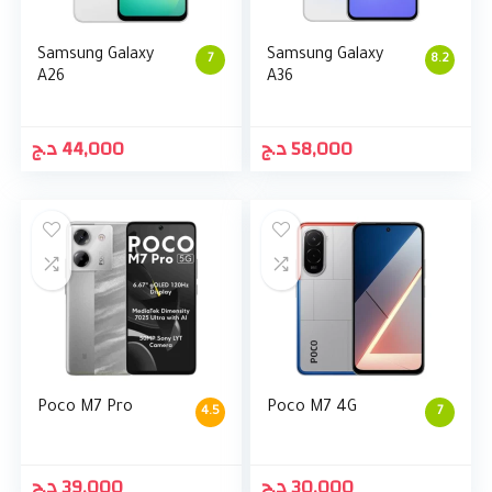
Samsung Galaxy
Samsung Galaxy
7
8.2
A26
A36
د.ج
44,000
د.ج
58,000
Poco M7 Pro
Poco M7 4G
4.5
7
د.ج
39,000
د.ج
30,000