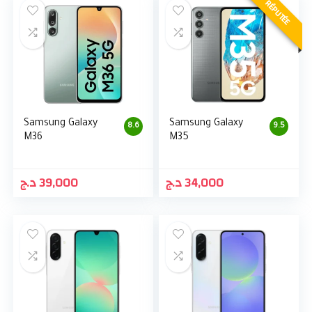
RÉPUTÉE
Samsung Galaxy
Samsung Galaxy
8.6
9.5
M36
M35
د.ج
39,000
د.ج
34,000