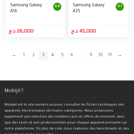
Samsung Galaxy
Samsung Galaxy
8.8
9.1
A16
A35
د.ج
26,000
د.ج
45,000
←
1
2
3
4
5
6
…
9
10
11
→
Mobijil ؟
Mobijel est le site numéro un pour consulter les fiches techniques des
appareils électroniques de toutes catégories. Nous proposons
également une sélection des meilleurs prix et offres du moment, ainsi
que des tests et avis professionnels pour chaque appareil présenté sur
notre plateforme. En plus de cela, nous réalisons des benchmarks et des