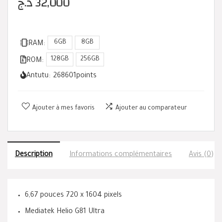
د.ج
32,000
6GB
8GB
RAM:
128GB
256GB
ROM:
Antutu:
268601
points
Ajouter à mes favoris
Ajouter au comparateur
Description
Informations complémentaires
Avis (0)
6,67 pouces 720 x 1604 pixels
Mediatek Helio G81 Ultra