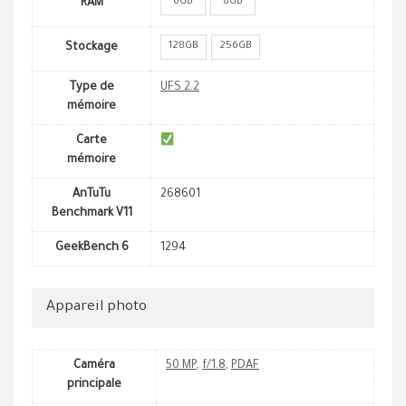
6GB
8GB
RAM
128GB
256GB
Stockage
Type de
UFS 2.2
mémoire
Carte
mémoire
AnTuTu
268601
Benchmark V11
GeekBench 6
1294
Appareil photo
Caméra
50 MP
,
f/1.8
,
PDAF
principale