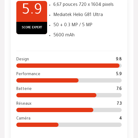
6,67 pouces 720 x 1604 pixels
5.9
Mediatek Helio G81 Ultra
50 + 0.3 MP / 5 MP
SCORE EXPERT
5600 mAh
Design
9.8
Performance
5.9
Batterie
7.6
Réseaux
7.3
Caméra
4