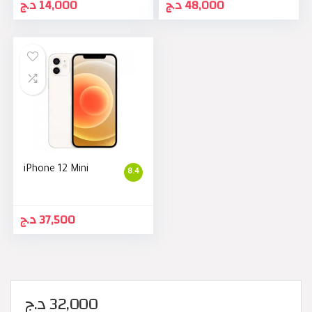
د.ج
14,000
د.ج
48,000
iPhone 12 Mini
8.4
د.ج
37,500
د.ج
32,000