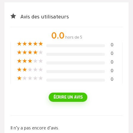
Avis des utilisateurs
0.0
hors de 5
★
★
★
★
★
0
★
★
★
★
★
0
★
★
★
★
★
0
★
★
★
★
★
0
★
★
★
★
★
0
ÉCRIRE UN AVIS
Il n’y a pas encore d’avis.