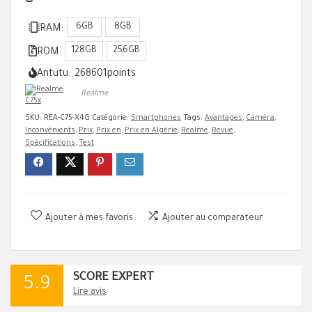
6GB
8GB
RAM:
128GB
256GB
ROM:
Antutu:
268601
points
Realme
SKU:
REA-C75-X4G
Catégorie:
Smartphones
Tags:
Avantages
,
Caméra
,
Inconvénients
,
Prix
,
Prix en
,
Prix en Algérie
,
Realme
,
Revue
,
Spécifications
,
Test
Ajouter à mes favoris
Ajouter au comparateur
SCORE EXPERT
5.9
Lire avis