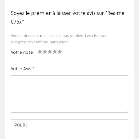
Soyez le premier à laisser votre avis sur “Realme
C75x”
Votre adresse e-mail ne sera pas publiée.
Les champs
obligatoires sont indiqués avec
*
Votre note
1
2 ét
3 étoile
4 étoiles
5 étoiles
ét
oiles
s sur 5
sur 5
sur 5
Votre Avis
*
oil
sur
e
5
su
r
5