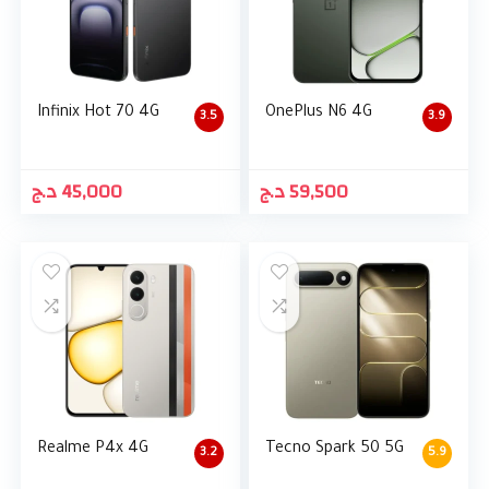
Infinix Hot 70 4G
OnePlus N6 4G
3.5
3.9
د.ج
45,000
د.ج
59,500
Realme P4x 4G
Tecno Spark 50 5G
3.2
5.9