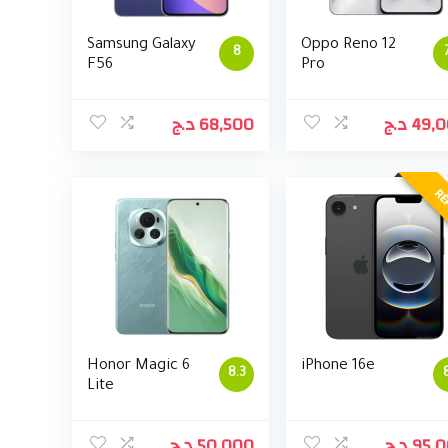
Samsung Galaxy
Oppo Reno 12
8
F56
Pro
د.ج
68,500
د.ج
49,
RÉ
Honor Magic 6
iPhone 16e
8.3
Lite
د.ج
50,000
د.ج
95,