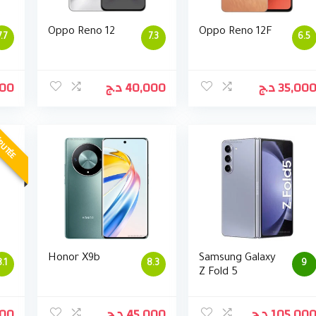
Oppo Reno 12
Oppo Reno 12F
7.7
7.3
6.5
000
د.ج
40,000
د.ج
35,00
PUTÉE
Honor X9b
Samsung Galaxy
8.1
8.3
9
Z Fold 5
000
د.ج
45,000
د.ج
105,00