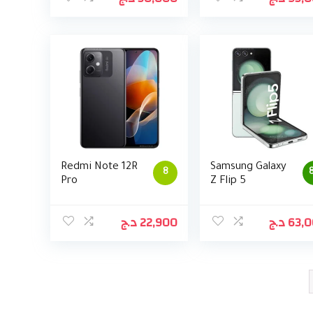
Redmi Note 12R
Samsung Galaxy
8
8
Pro
Z Flip 5
د.ج
22,900
د.ج
63,