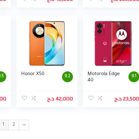
Honor X50
Motorola Edge
.5
9.2
9.1
40
000
د.ج
42,000
د.ج
23,50
1
2
→