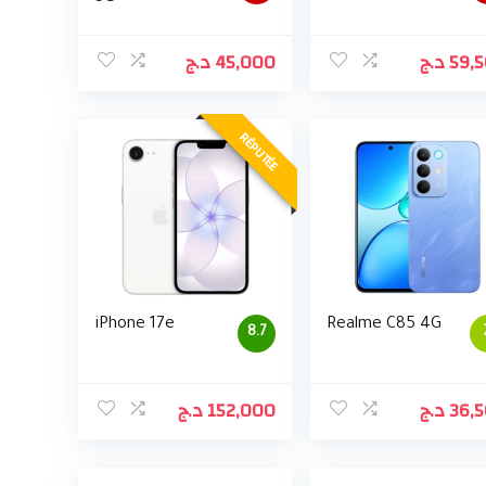
د.ج
45,000
د.ج
59,
RÉPUTÉE
iPhone 17e
Realme C85 4G
8.7
د.ج
152,000
د.ج
36,