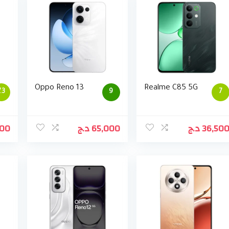
Oppo Reno 13
Realme C85 5G
7.3
9
7
000
د.ج
65,000
د.ج
36,50