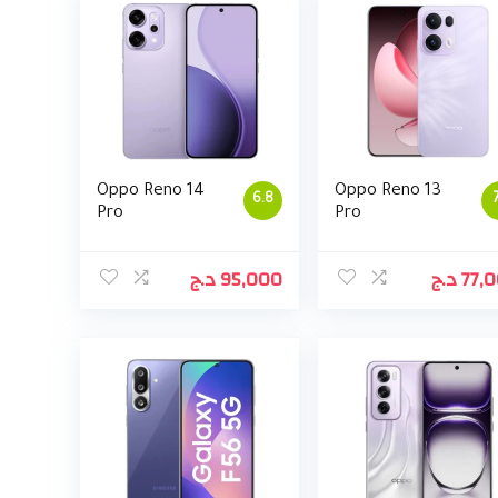
Oppo Reno 14
Oppo Reno 13
6.8
Pro
Pro
د.ج
95,000
د.ج
77,