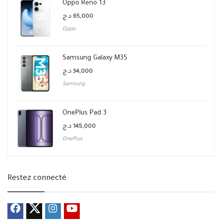
Oppo Reno 13
د.ج
65,000
Oppo
Samsung Galaxy M35
د.ج
34,000
Samsung
OnePlus Pad 3
د.ج
145,000
OnePlus
Restez connecté