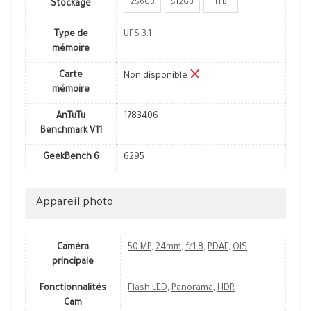
256GB
512GB
1TB
Stockage
Type de
UFS 3.1
mémoire
Carte
Non disponible
mémoire
AnTuTu
1783406
Benchmark V11
GeekBench 6
6295
Appareil photo
Caméra
50 MP
,
24mm
,
f/1.8
,
PDAF
,
OIS
principale
Fonctionnalités
Flash LED
,
Panorama
,
HDR
Cam