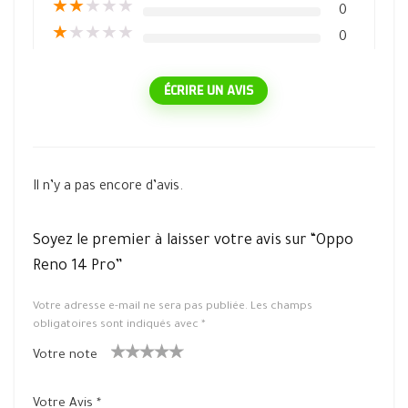
★
★
★
★
★
0
★
★
★
★
★
0
ÉCRIRE UN AVIS
Il n’y a pas encore d’avis.
Soyez le premier à laisser votre avis sur “Oppo
Reno 14 Pro”
Votre adresse e-mail ne sera pas publiée.
Les champs
obligatoires sont indiqués avec
*
Votre note
1
2 ét
3 étoile
4 étoiles
5 étoiles
ét
oiles
s sur 5
sur 5
sur 5
Votre Avis
*