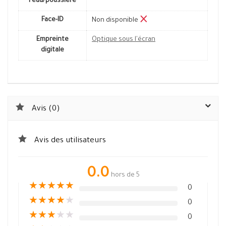
l'eau/poussière
Face-ID
Non disponible
Empreinte
Optique sous l'écran
digitale
Avis (0)
Avis des utilisateurs
0.0
hors de 5
★
★
★
★
★
0
★
★
★
★
★
0
★
★
★
★
★
0