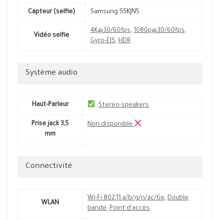
Capteur (selfie)
Samsung S5KJN5
4K@30/60fps
,
1080p@30/60fps
,
Vidéo selfie
Gyro-EIS
,
HDR
Système audio
Haut-Parleur
,
Stereo-speakers
Prise jack 3,5
Non disponible
mm
Connectivité
Wi-Fi 802.11 a/b/g/n/ac/6e
,
Double
WLAN
bande
,
Point d'accès