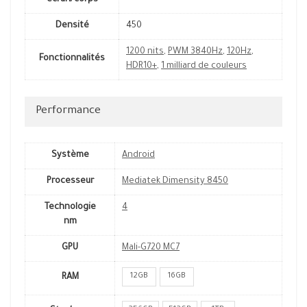
écran/corps
Densité
450
1200 nits
,
PWM 3840Hz
,
120Hz
,
Fonctionnalités
HDR10+
,
1 milliard de couleurs
Performance
Système
Android
Processeur
Mediatek Dimensity 8450
Technologie
4
nm
GPU
Mali-G720 MC7
12GB
16GB
RAM