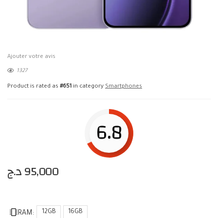
Ajouter votre avis
1327
Product is rated as
#651
in category
Smartphones
6.8
د.ج
95,000
12GB
16GB
RAM: