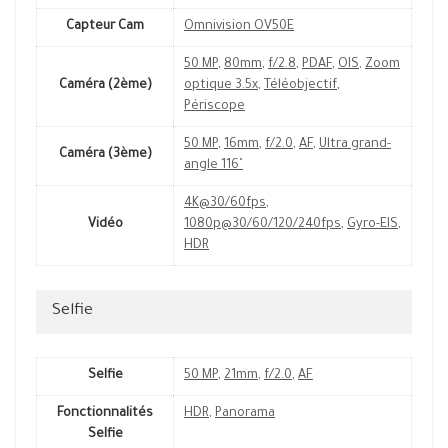
Capteur Cam
Omnivision OV50E
50 MP
,
80mm
,
f/2.8
,
PDAF
,
OIS
,
Zoom
Caméra (2ème)
optique 3.5x
,
Téléobjectif
,
Périscope
50 MP
,
16mm
,
f/2.0
,
AF
,
Ultra grand-
Caméra (3ème)
angle 116˚
4K@30/60fps
,
Vidéo
1080p@30/60/120/240fps
,
Gyro-EIS
,
HDR
Selfie
Selfie
50 MP
,
21mm
,
f/2.0
,
AF
Fonctionnalités
HDR
,
Panorama
Selfie