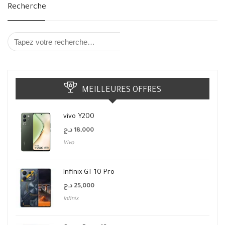
Recherche
MEILLEURES OFFRES
vivo Y200
د.ج
18,000
Vivo
Infinix GT 10 Pro
د.ج
25,000
Infinix