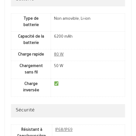
Type de
Non amovible, Li-ion
batterie
Capacité de la
6200 mAh
batterie
Charge rapide
80 W
Chargement
50 W
sans fil
Charge
inversée
Sécurité
Résistant à
IP68/IP69