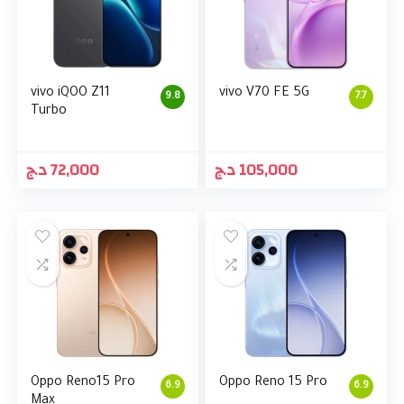
vivo iQOO Z11
vivo V70 FE 5G
9.8
7.7
Turbo
د.ج
72,000
د.ج
105,000
Oppo Reno15 Pro
Oppo Reno 15 Pro
6.9
6.9
Max