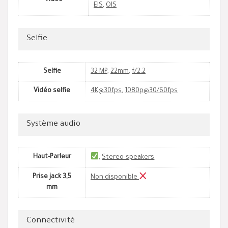
Vidéo
EIS
,
OIS
Selfie
Selfie
32 MP
,
22mm
,
f/2.2
Vidéo selfie
4K@30fps
,
1080p@30/60fps
Système audio
Haut-Parleur
,
Stereo-speakers
Prise jack 3,5
Non disponible
mm
Connectivité