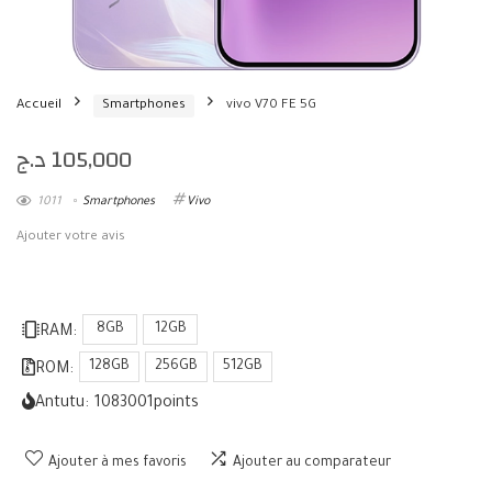
Accueil
Smartphones
vivo V70 FE 5G
د.ج
105,000
1011
Smartphones
Vivo
Ajouter votre avis
8GB
12GB
RAM:
128GB
256GB
512GB
ROM:
Antutu:
1083001
points
Ajouter à mes favoris
Ajouter au comparateur