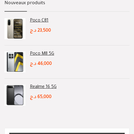
Nouveaux produits
Poco C81
د.ج
23,500
Poco M8 5G
د.ج
46,000
Realme 16 5G
د.ج
65,000