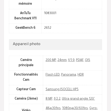
mémoire
AnTuTu
1083001
Benchmark V11
GeekBench 6
2652
Appareil photo
Caméra
200 MP
,
24mm
,
f/1.9
,
PDAF
,
OIS
principale
Fonctionnalités
Flash LED
,
Panorama
,
HDR
Cam
Capteur Cam
Samsung ISOCELL HP5
Caméra (2ème)
8 MP
,
f/2.2
,
Ultra grand-angle 120˚
4K@30fps
,
1080p@30/60fps
,
Gyro-