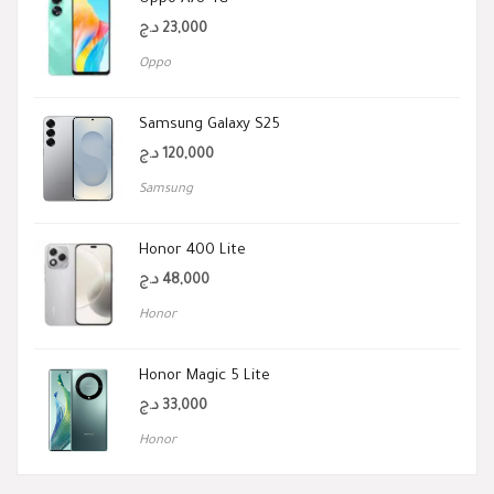
د.ج
23,000
Oppo
Samsung Galaxy S25
د.ج
120,000
Samsung
Honor 400 Lite
د.ج
48,000
Honor
Honor Magic 5 Lite
د.ج
33,000
Honor