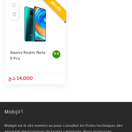
RÉPUTÉE
Xiaomi Redmi Note
8.8
9 Pro
د.ج
14,000
Mobijil ؟
Mobijel est le site numéro un pour consulter les fiches techniques des