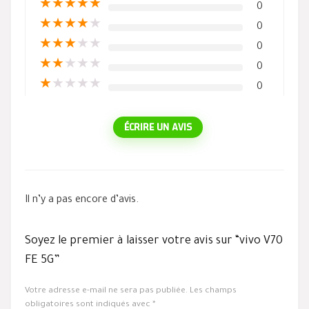
★
★
★
★
★
0
★
★
★
★
★
0
★
★
★
★
★
0
★
★
★
★
★
0
★
★
★
★
★
0
ÉCRIRE UN AVIS
Il n’y a pas encore d’avis.
Soyez le premier à laisser votre avis sur “vivo V70
FE 5G”
Votre adresse e-mail ne sera pas publiée.
Les champs
obligatoires sont indiqués avec
*