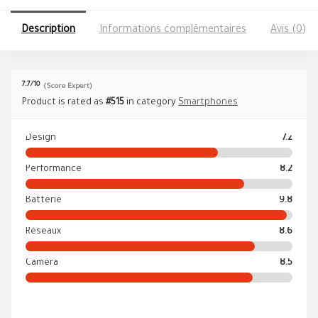
Description
Informations complémentaires
Avis (0)
7.7
/10
(Score Expert)
Product is rated as
#515
in category
Smartphones
Design
7.2
Performance
8.2
Batterie
9.8
Réseaux
8.6
Caméra
8.5