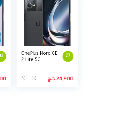
OnePlus Nord CE
8.1
7.7
2 Lite 5G
500
د.ج
24,900