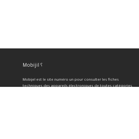
Mobijil ؟
Mobijel est le site numéro un pour consulter les fiches
techniques des appareils électroniques de toutes catégories.
Nous proposons également une sélection des meilleurs prix et
offres du moment, ainsi que des tests et avis professionnels
pour chaque appareil présenté sur notre plateforme. En plus de
cela, nous réalisons des benchmarks et des évaluations de haute
qualité.