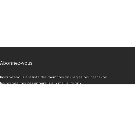
Abonnez-vous
Inscrivez-vous à la liste des membres privilégiés pour recevoir
les nouveautés des appareils aux meilleurs prix..