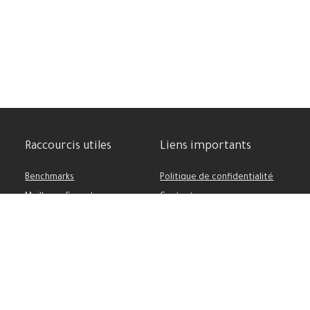
Raccourcis utiles
Liens importants
Benchmarks
Politique de confidentialité
Meilleure Cam phone
Contactez-nous
Comparatif des appareils
Soutenez-nous
Batterie puissante
Conditions d’utilisation