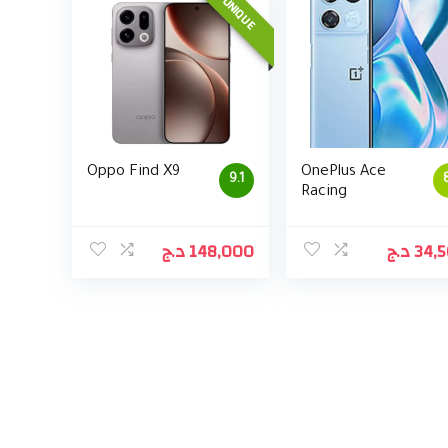
UNIQUE
Oppo Find X9
OnePlus Ace
9.1
Racing
د.ج
148,000
د.ج
34,