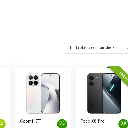
Tri du plus récent au plus ancien
UNIQU
Xiaomi 17T
Poco X8 Pro
7.2
8.5
8.8