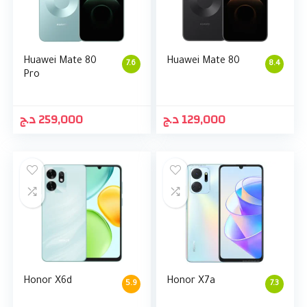
Huawei Mate 80
Huawei Mate 80
7.6
8.4
Pro
د.ج
259,000
د.ج
129,000
Honor X6d
Honor X7a
5.9
7.3