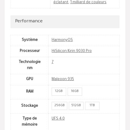
éclatant
,
1 milliard de couleurs
Performance
Système
HarmonyOS
Processeur
HiSilicon Kirin 9030 Pro
Technologie
7
nm
GPU
Maleoon 935
12GB
16GB
RAM
256GB
512GB
1TB
Stockage
Type de
UFS 4.0
mémoire