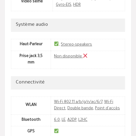
Vidéo selfie
Gyro-EIS
,
HDR
Système audio
Haut-Parleur
,
Stereo-speakers
Prise jack 3,5
Non disponible
mm
Connectivité
Wi-Fi 802.11 a/b/g/n/ac/6/7
,
Wi-Fi
WLAN
Direct
,
Double bande
,
Point d'accès
Bluetooth
6.0
,
LE
,
A2DP
,
L2HC
GPS