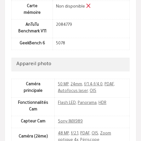
Carte
Non disponible
mémoire
AnTuTu
2084779
Benchmark V11
GeekBench 6
5078
Appareil photo
Caméra
50 MP
,
24mm
,
f/1.4-f/4.0
,
PDAF
,
principale
Autofocus laser
,
OIS
Fonctionnalités
Flash LED
,
Panorama
,
HDR
Cam
Capteur Cam
Sony IMX989
48 MP
,
f/2.1
,
PDAF
,
OIS
,
Zoom
Caméra (2ème)
optique 4x
,
Périscope