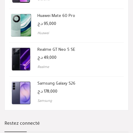
Huawei Mate 60 Pro
د.ج
95,000
Huawei
Realme GT Neo 5 SE
د.ج
49,000
Realme
Samsung Galaxy S26
د.ج
178,000
Samsung
Restez connecté