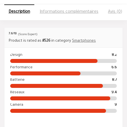
Description
Informations complémentaires
Avis (0)
7.6
/10
(Score Expert)
Product is rated as
#526
in category
Smartphones
Design
8.2
Performance
6.6
Batterie
8.7
Réseaux
9.4
Caméra
9