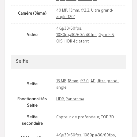
40 MP
,
13mm
,
f/2.2
,
Ultra grand-
Caméra (3ème)
angle 120˚
4K@30/60fps
,
Vidéo
1080p@30/60/240fps
,
Gyro-EIS
,
OIS
,
HDR éclatant
Selfie
13 MP
,
18mm
,
f/2.0
,
AF
,
Ultra grand-
Selfie
angle
Fonctionnalités
HDR
,
Panorama
Selfie
Selfie
Capteur de profondeur
,
TOF 3D
secondaire
4K@30/60fps
,
1080p@30/60fps
,