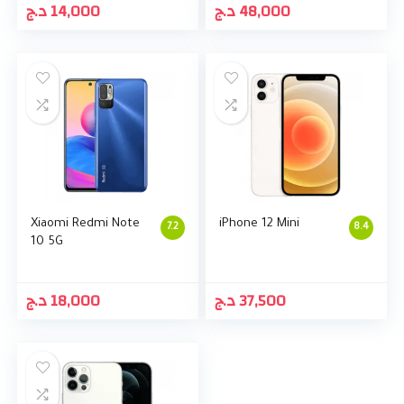
د.ج
14,000
د.ج
48,000
Xiaomi Redmi Note
iPhone 12 Mini
7.2
8.4
10 5G
د.ج
18,000
د.ج
37,500