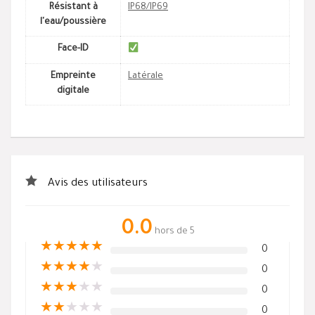
Résistant à
IP68/IP69
l'eau/poussière
Face-ID
Empreinte
Latérale
digitale
Avis des utilisateurs
0.0
hors de 5
★
★
★
★
★
0
★
★
★
★
★
0
★
★
★
★
★
0
★
★
★
★
★
0