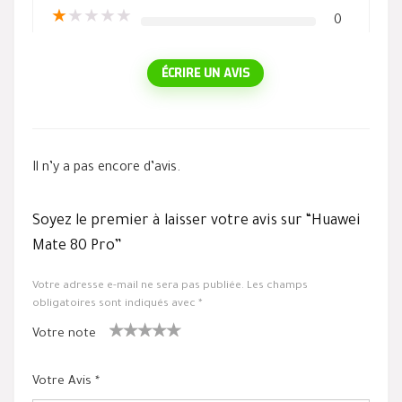
★
★
★
★
★
0
ÉCRIRE UN AVIS
Il n’y a pas encore d’avis.
Soyez le premier à laisser votre avis sur “Huawei
Mate 80 Pro”
Votre adresse e-mail ne sera pas publiée.
Les champs
obligatoires sont indiqués avec
*
Votre note
1
2 ét
3 étoile
4 étoiles
5 étoiles
ét
oiles
s sur 5
sur 5
sur 5
Votre Avis
*
oil
sur