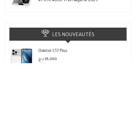
et RTX 4060 Ti en Algérie 2025
LES NOUVEAUTÉS
Oukitel C17 Plus
د.ج
35,000
Oukitel
Ulefone Note 23
د.ج
23,900
Ulefone
Redmi Note 17 Pro China 5G
د.ج
72,900
Redmi