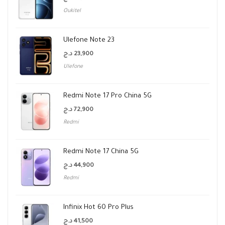
Oukitel
Ulefone Note 23
د.ج
23,900
Ulefone
Redmi Note 17 Pro China 5G
د.ج
72,900
Redmi
Redmi Note 17 China 5G
د.ج
44,900
Redmi
Infinix Hot 60 Pro Plus
د.ج
41,500