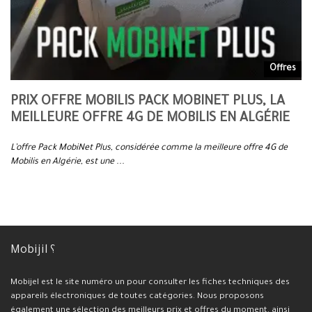
es
Offres
PRIX OFFRE MOBILIS PACK MOBINET PLUS, LA
P
MEILLEURE OFFRE 4G DE MOBILIS EN ALGÉRIE
O
L’offre Pack MobiNet Plus, considérée comme la meilleure offre 4G de
L’
Mobilis en Algérie, est une ...
en 
Mobijil ؟
Mobijel est le site numéro un pour consulter les fiches techniques des
appareils électroniques de toutes catégories. Nous proposons
également une sélection des meilleurs prix et offres du moment, ainsi