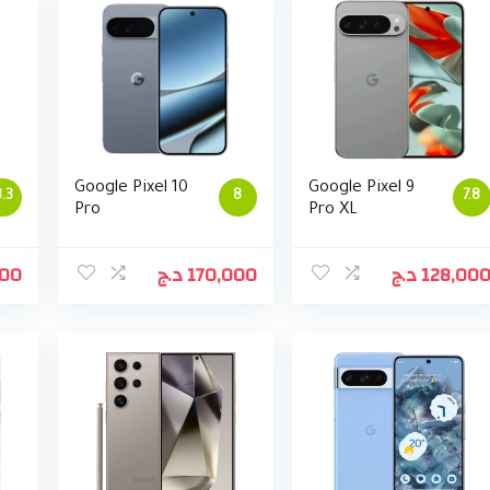
Google Pixel 10
Google Pixel 9
.3
8
7.8
Pro
Pro XL
000
د.ج
170,000
د.ج
128,00