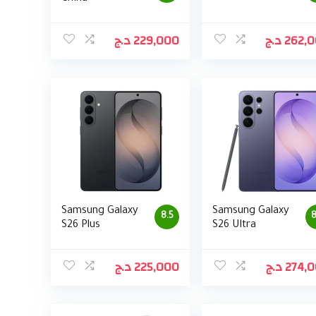
د.ج
229,000
د.ج
262,
Samsung Galaxy
Samsung Galaxy
8.5
8
S26 Plus
S26 Ultra
د.ج
225,000
د.ج
274,