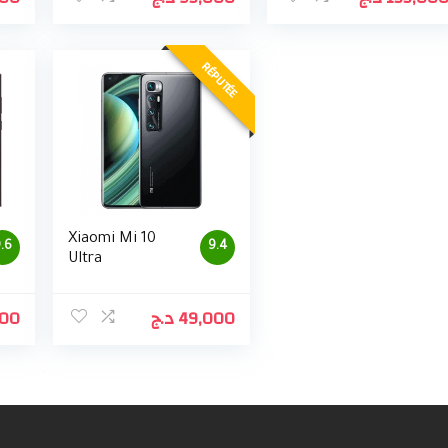
RÉPUTÉE
Xiaomi Mi 10
.6
9.4
Ultra
000
د.ج
49,000