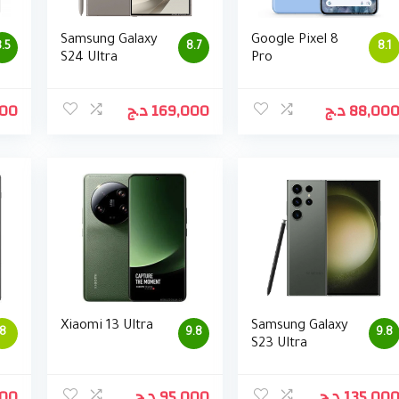
Samsung Galaxy
Google Pixel 8
.5
8.7
8.1
S24 Ultra
Pro
000
د.ج
169,000
د.ج
88,00
Xiaomi 13 Ultra
Samsung Galaxy
8
9.8
9.8
S23 Ultra
000
د.ج
95,000
د.ج
135,00