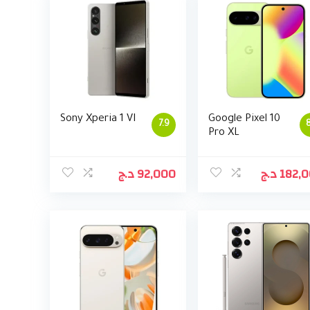
Sony Xperia 1 VI
Google Pixel 10
7.9
8
Pro XL
د.ج
92,000
د.ج
182,