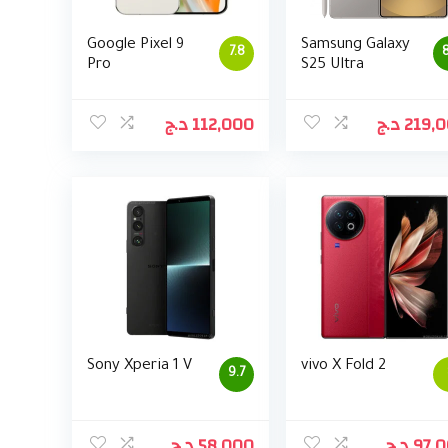
Google Pixel 9
Samsung Galaxy
7.8
8
Pro
S25 Ultra
د.ج
112,000
د.ج
219,
Sony Xperia 1 V
vivo X Fold 2
9.7
د.ج
58,000
د.ج
97,