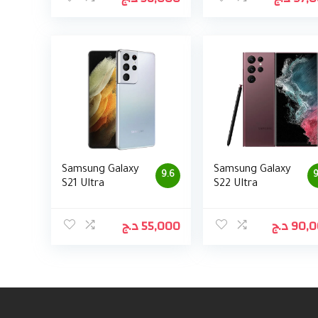
Samsung Galaxy
Samsung Galaxy
9.6
9
S21 Ultra
S22 Ultra
د.ج
55,000
د.ج
90,