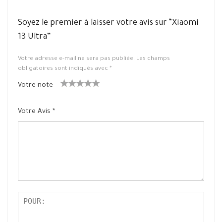
Soyez le premier à laisser votre avis sur “Xiaomi
13 Ultra”
Votre adresse e-mail ne sera pas publiée.
Les champs
obligatoires sont indiqués avec
*
Votre note
1
2 ét
3 étoile
4 étoiles
5 étoiles
ét
oiles
s sur 5
sur 5
sur 5
Votre Avis
*
oil
sur
e
5
su
r
5