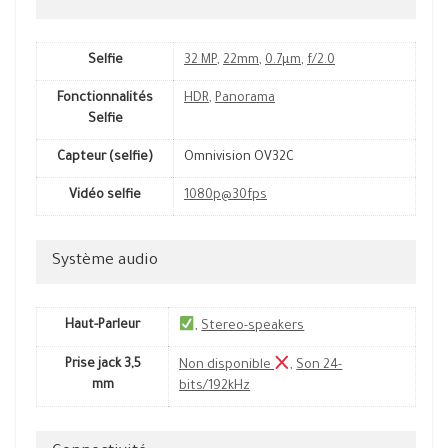
Selfie
32 MP
,
22mm
,
0.7µm
,
f/2.0
Fonctionnalités
HDR
,
Panorama
Selfie
Capteur (selfie)
Omnivision OV32C
Vidéo selfie
1080p@30fps
Système audio
Haut-Parleur
,
Stereo-speakers
Prise jack 3,5
Non disponible
,
Son 24-
mm
bits/192kHz