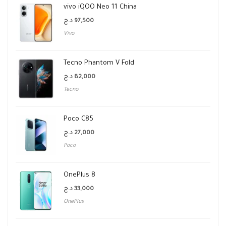
vivo iQOO Neo 11 China
د.ج
97,500
Vivo
Tecno Phantom V Fold
د.ج
82,000
Tecno
Poco C85
د.ج
27,000
Poco
OnePlus 8
د.ج
33,000
OnePlus