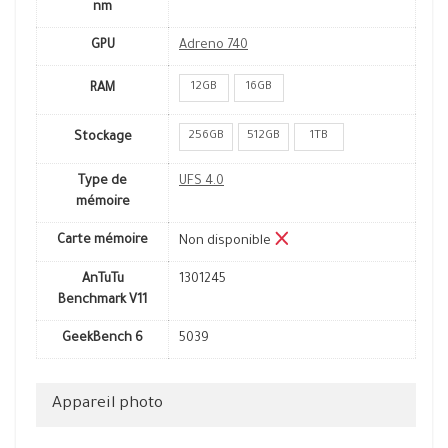
nm
GPU
Adreno 740
12GB
16GB
RAM
256GB
512GB
1TB
Stockage
Type de
UFS 4.0
mémoire
Carte mémoire
Non disponible
AnTuTu
1301245
Benchmark V11
GeekBench 6
5039
Appareil photo