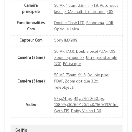
Caméra
50 MP
,
1.6µm
,
23mm
,
f/1.9
,
Autofocus
principale
laser
,
PDAF multidirectionnel
,
OIS
Fonctionnalités
Double Flash LED
,
Panorama
,
HDR
,
Cam
Optique Leica
Capteur Cam
Sony IMX989
50 MP
,
f/3.0
,
Double pixel PDAF
,
OIS
,
Caméra (2ème)
Zoom optique 5x
,
Ultra grand-angle
120˚
,
Périscope
50 MP
,
75mm
,
f/1.8
,
Double pixel
Caméra (3ème)
PDAF
,
Zoom optique 3.2x
,
Téléobjectif
8K@24fps
,
4K@24/30/60fps
,
Vidéo
1080P@30/60/120/240/960/1920fps
,
Gyro-EIS
,
Dolby Vision HDR
Selfie