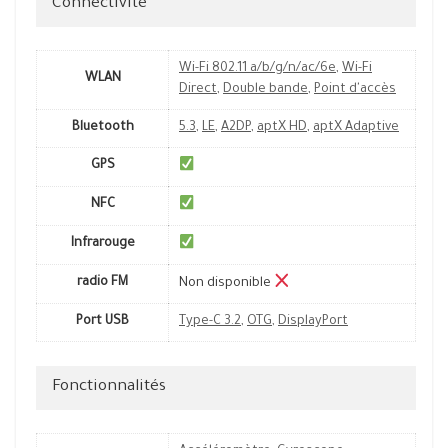
Connectivité
Wi-Fi 802.11 a/b/g/n/ac/6e
,
Wi-Fi
WLAN
Direct
,
Double bande
,
Point d'accès
Bluetooth
5.3
,
LE
,
A2DP
,
aptX HD
,
aptX Adaptive
GPS
NFC
Infrarouge
radio FM
Non disponible
Port USB
Type-C 3.2
,
OTG
,
DisplayPort
Fonctionnalités