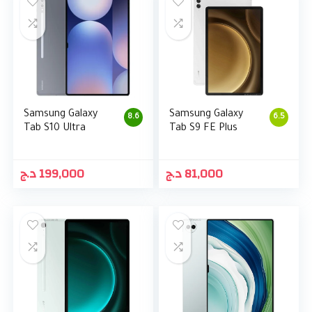
Samsung Galaxy
Samsung Galaxy
8.6
6.5
Tab S10 Ultra
Tab S9 FE Plus
د.ج
199,000
د.ج
81,000