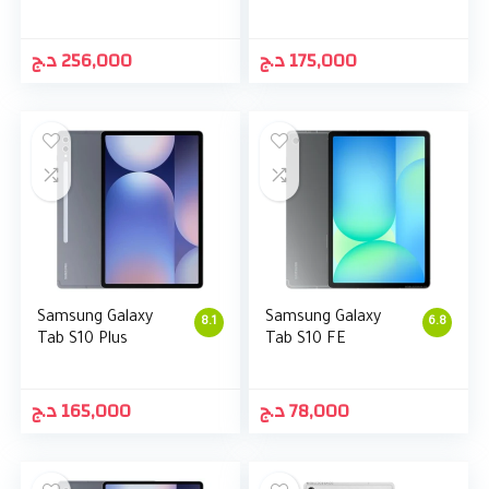
د.ج
256,000
د.ج
175,000
Samsung Galaxy
Samsung Galaxy
8.1
6.8
Tab S10 Plus
Tab S10 FE
د.ج
165,000
د.ج
78,000