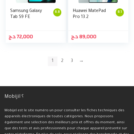
Samsung Galaxy
Huawei MatePad
6.8
8.1
Tab S9 FE
Pro 13.2
د.ج
72,000
د.ج
89,000
1
2
3
→
Mobijil ؟
Mobijel est le site numéro un pour consulter les fiches techniques des
appareils électroniques de toutes catégories. Nous proposons
également une sélection des meilleurs prix et offres du moment, ainsi
que des tests et avis professionnels pour chaque appareil présenté sur