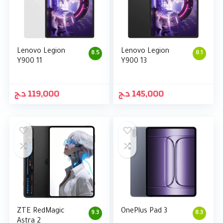
Lenovo Legion
Lenovo Legion
8.5
8.1
Y900 11
Y900 13
د.ج
119,000
د.ج
145,000
ZTE RedMagic
OnePlus Pad 3
9.3
8.3
Astra 2