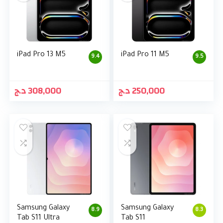
iPad Pro 13 M5
iPad Pro 11 M5
9.4
9.5
د.ج
308,000
د.ج
250,000
Samsung Galaxy
Samsung Galaxy
8.9
8.3
Tab S11 Ultra
Tab S11