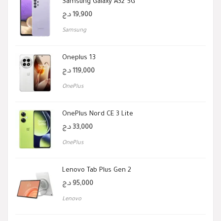
Samsung Galaxy A32 5G
د.ج
19,900
Samsung
Oneplus 13
د.ج
119,000
OnePlus
OnePlus Nord CE 3 Lite
د.ج
33,000
OnePlus
Lenovo Tab Plus Gen 2
د.ج
95,000
Lenovo