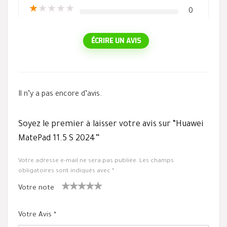
★
★
★
★
★
0
ÉCRIRE UN AVIS
Il n’y a pas encore d’avis.
Soyez le premier à laisser votre avis sur “Huawei
MatePad 11.5 S 2024”
Votre adresse e-mail ne sera pas publiée.
Les champs
obligatoires sont indiqués avec
*
Votre note
1
2 ét
3 étoile
4 étoiles
5 étoiles
ét
oiles
s sur 5
sur 5
sur 5
Votre Avis
*
oil
sur