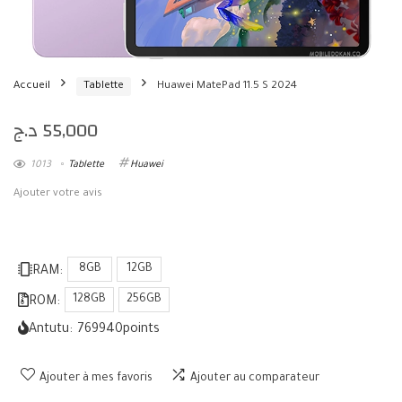
Accueil
Tablette
Huawei MatePad 11.5 S 2024
د.ج
55,000
1013
Tablette
Huawei
Ajouter votre avis
8GB
12GB
RAM:
128GB
256GB
ROM:
Antutu:
769940
points
Ajouter à mes favoris
Ajouter au comparateur