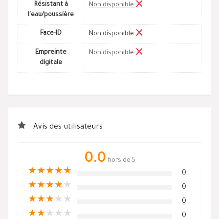
Résistant à
Non disponible
l'eau/poussière
Face-ID
Non disponible
Empreinte
Non disponible
digitale
Avis des utilisateurs
0.0
hors de 5
★
★
★
★
★
0
★
★
★
★
★
0
★
★
★
★
★
0
★
★
★
★
★
0