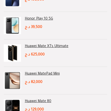
د.ج
195,000
Honor Play 10 5G
د.ج
39,500
Huawei Mate XTs Ultimate
د.ج
625,000
Huawei MatePad Mini
د.ج
82,000
Huawei Mate 80
د.ج
129,000