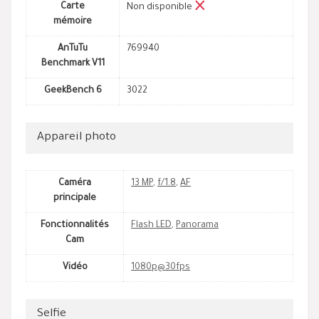
Carte
Non disponible
mémoire
AnTuTu
769940
Benchmark V11
GeekBench 6
3022
Appareil photo
Caméra
13 MP
,
f/1.8
,
AF
principale
Fonctionnalités
Flash LED
,
Panorama
Cam
Vidéo
1080p@30fps
Selfie