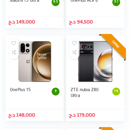
Xiaomi 15 Ultra
OnePlus Ace 6
8.5
9.1
د.ج
149,000
د.ج
94,500
OFFRE
OnePlus 15
ZTE nubia Z80
9
7.4
Ultra
د.ج
148,000
د.ج
179,000