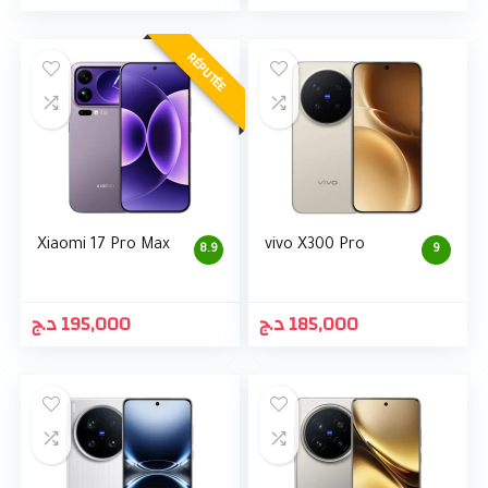
RÉPUTÉE
Xiaomi 17 Pro Max
vivo X300 Pro
8.9
9
د.ج
195,000
د.ج
185,000