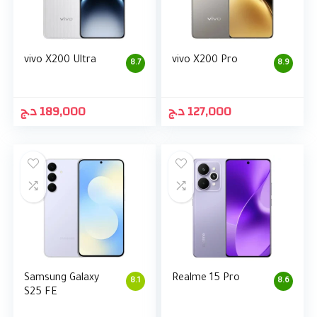
vivo X200 Ultra
vivo X200 Pro
8.7
8.9
د.ج
189,000
د.ج
127,000
Samsung Galaxy
Realme 15 Pro
8.1
8.6
S25 FE