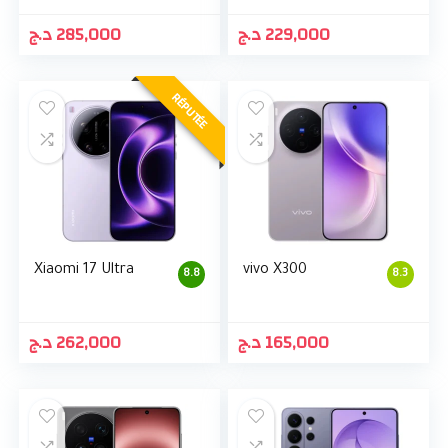
د.ج
285,000
د.ج
229,000
RÉPUTÉE
Xiaomi 17 Ultra
vivo X300
8.8
8.3
د.ج
262,000
د.ج
165,000