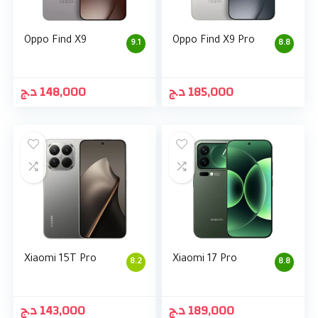
Oppo Find X9
Oppo Find X9 Pro
9.1
8.8
د.ج
148,000
د.ج
185,000
Xiaomi 15T Pro
Xiaomi 17 Pro
8.2
8.8
د.ج
143,000
د.ج
189,000