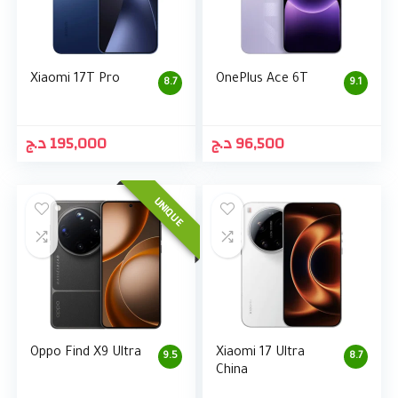
Xiaomi 17T Pro
OnePlus Ace 6T
8.7
9.1
د.ج
195,000
د.ج
96,500
UNIQUE
Oppo Find X9 Ultra
Xiaomi 17 Ultra
9.5
8.7
China