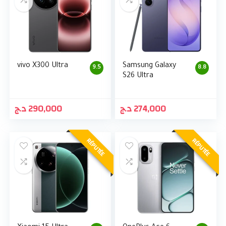
vivo X300 Ultra
Samsung Galaxy
9.5
8.8
S26 Ultra
د.ج
290,000
د.ج
274,000
RÉPUTÉE
RÉPUTÉE