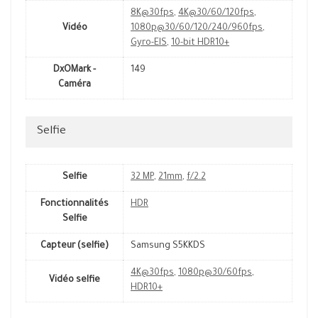
8K@30fps
,
4K@30/60/120fps
,
Vidéo
1080p@30/60/120/240/960fps
,
Gyro-EIS
,
10-bit HDR10+
DxOMark -
149
Caméra
Selfie
Selfie
32 MP
,
21mm
,
f/2.2
Fonctionnalités
HDR
Selfie
Capteur (selfie)
Samsung S5KKDS
4K@30fps
,
1080p@30/60fps
,
Vidéo selfie
HDR10+