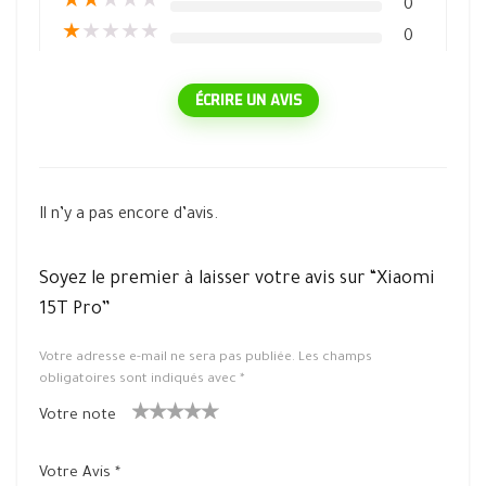
★
★
★
★
★
0
★
★
★
★
★
0
ÉCRIRE UN AVIS
Il n’y a pas encore d’avis.
Soyez le premier à laisser votre avis sur “Xiaomi
15T Pro”
Votre adresse e-mail ne sera pas publiée.
Les champs
obligatoires sont indiqués avec
*
Votre note
1
2 ét
3 étoile
4 étoiles
5 étoiles
ét
oiles
s sur 5
sur 5
sur 5
Votre Avis
*