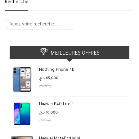
Recherche
MEILLEURES OFFRES
Nothing Phone 4b
د.ج
65,000
Nothing
Huawei P40 Lite E
د.ج
16,000
Huawei
Huawei MatePad Mini