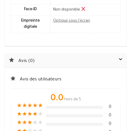
Face-ID
Non disponible
Empreinte
Optique sous l'écran
digitale
Avis (0)
Avis des utilisateurs
0.0
hors de 5
★
★
★
★
★
0
★
★
★
★
★
0
★
★
★
★
★
0