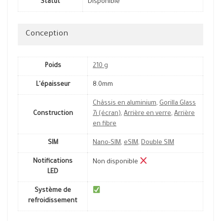
Statut
Disponible
Conception
Poids
210 g
L'épaisseur
8.0mm
Châssis en aluminium
,
Gorilla Glass
Construction
7i (écran)
,
Arrière en verre
,
Arrière
en fibre
SIM
Nano-SIM
,
eSIM
,
Double SIM
Notifications
Non disponible
LED
Système de
refroidissement