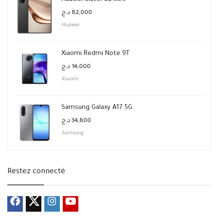
د.ج
82,000
Huawei
Xiaomi Redmi Note 9T
د.ج
14,000
Xiaomi
Samsung Galaxy A17 5G
د.ج
34,800
Samsung
Restez connecté