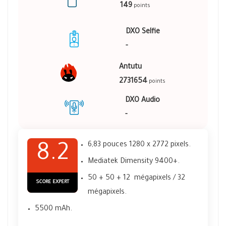
149
points
DXO Selfie
-
Antutu
2731654
points
DXO Audio
-
6,83 pouces 1280 x 2772 pixels.
8.2
Mediatek Dimensity 9400+.
50 + 50 + 12 mégapixels / 32
SCORE EXPERT
mégapixels.
5500 mAh.