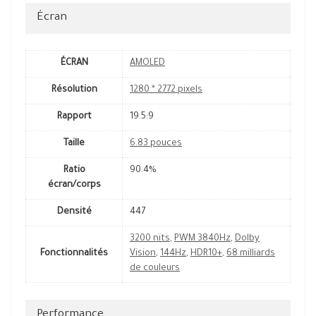
Écran
ÉCRAN
AMOLED
Résolution
1280 * 2772 pixels
Rapport
19.5:9
Taille
6.83 pouces
Ratio
90.4%
écran/corps
Densité
447
3200 nits
,
PWM 3840Hz
,
Dolby
Fonctionnalités
Vision
,
144Hz
,
HDR10+
,
68 milliards
de couleurs
Performance