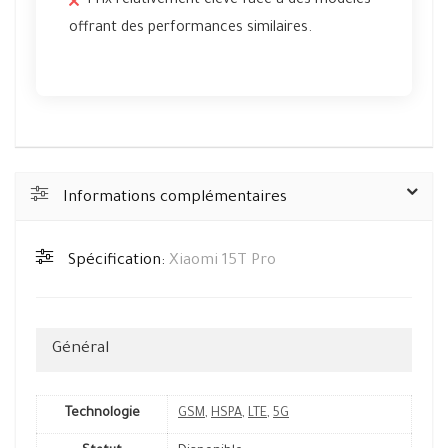
Prix relativement élevé face à des modèles
offrant des performances similaires.
Informations complémentaires
Spécification:
Xiaomi 15T Pro
Général
Technologie
GSM
,
HSPA
,
LTE
,
5G