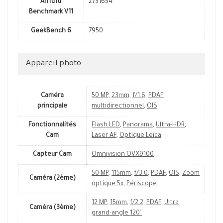
AnTuTu
2731654
Benchmark V11
GeekBench 6
7950
Appareil photo
Caméra
50 MP
,
23mm
,
f/1.6
,
PDAF
principale
multidirectionnel
,
OIS
Fonctionnalités
Flash LED
,
Panorama
,
Ultra-HDR
,
Cam
Laser AF
,
Optique Leica
Capteur Cam
Omnivision OVX9100
50 MP
,
115mm
,
f/3.0
,
PDAF
,
OIS
,
Zoom
Caméra (2ème)
optique 5x
,
Périscope
12 MP
,
15mm
,
f/2.2
,
PDAF
,
Ultra
Caméra (3ème)
grand-angle 120˚