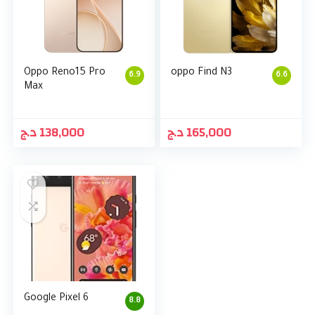
Oppo Reno15 Pro
oppo Find N3
6.9
6.6
Max
د.ج
138,000
د.ج
165,000
Google Pixel 6
8.8