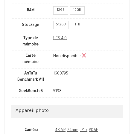
12GB
16GB
RAM
512GB
1TB
Stockage
Type de
UFS 4.0
mémoire
Carte
Non disponible
mémoire
AnTuTu
1600795
Benchmark V11
GeekBench 6
5198
Appareil photo
Caméra
48 MP
,
24mm
,
f/1.7
,
PDAF