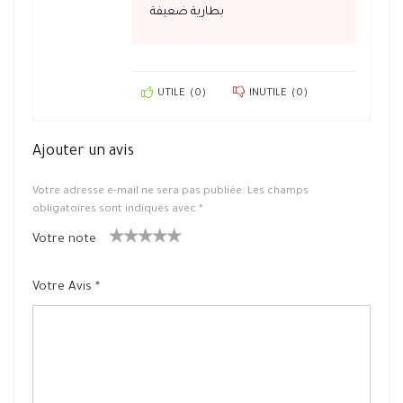
بطارية ضعيفة
UTILE
(
0
)
INUTILE
(
0
)
Ajouter un avis
Votre adresse e-mail ne sera pas publiée.
Les champs
obligatoires sont indiqués avec
*
Votre note
1
2 ét
3 étoile
4 étoiles
5 étoiles
ét
oiles
s sur 5
sur 5
sur 5
Votre Avis
*
oil
sur
e
5
su
r