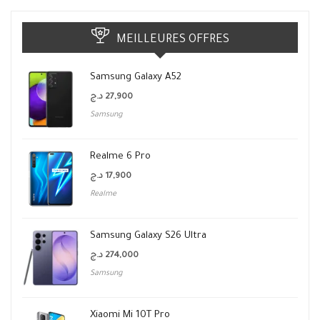
MEILLEURES OFFRES
Samsung Galaxy A52
د.ج
27,900
Samsung
Realme 6 Pro
د.ج
17,900
Realme
Samsung Galaxy S26 Ultra
د.ج
274,000
Samsung
Xiaomi Mi 10T Pro