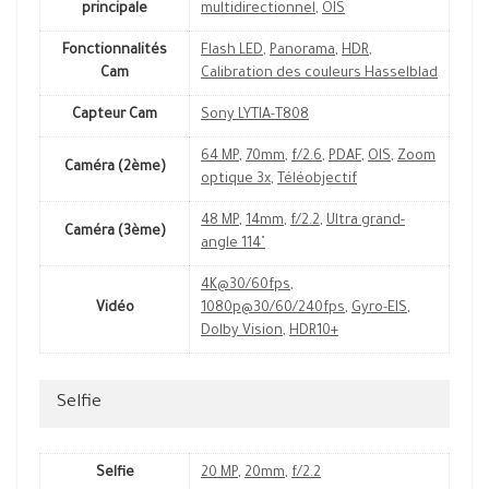
principale
multidirectionnel
,
OIS
Fonctionnalités
Flash LED
,
Panorama
,
HDR
,
Cam
Calibration des couleurs Hasselblad
Capteur Cam
Sony LYTIA-T808
64 MP
,
70mm
,
f/2.6
,
PDAF
,
OIS
,
Zoom
Caméra (2ème)
optique 3x
,
Téléobjectif
48 MP
,
14mm
,
f/2.2
,
Ultra grand-
Caméra (3ème)
angle 114˚
4K@30/60fps
,
Vidéo
1080p@30/60/240fps
,
Gyro-EIS
,
Dolby Vision
,
HDR10+
Selfie
Selfie
20 MP
,
20mm
,
f/2.2