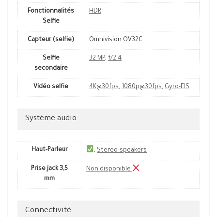
Fonctionnalités
HDR
Selfie
Capteur (selfie)
Omnivision OV32C
Selfie
32 MP
,
f/2.4
secondaire
Vidéo selfie
4K@30fps
,
1080p@30fps
,
Gyro-EIS
Système audio
Haut-Parleur
,
Stereo-speakers
Prise jack 3,5
Non disponible
mm
Connectivité