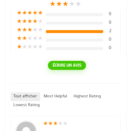
★
★
★
★
★
★
★
★
★
★
0
★
★
★
★
★
0
★
★
★
★
★
2
★
★
★
★
★
0
★
★
★
★
★
0
ÉCRIRE UN AVIS
Tout afficher
Most Helpful
Highest Rating
Lowest Rating
★
★
★
★
★