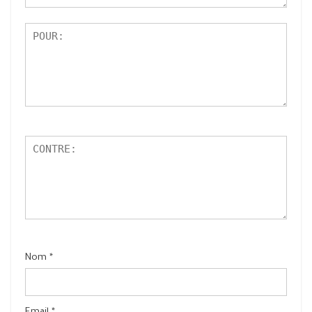
5
Nom
*