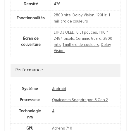
Densité
426
2800 nits
,
Dolby Vision
,
120Hz
,
1
Fonctionnalités
milliard de couleurs
LTPO3 OLED
,
6.31 pouces
,
1116 *
Écran de
2484 pixels
,
Ceramic Guard
,
2800
couverture
nits
,
1 milliard de couleurs
,
Dolby
Vision
Performance
Système
Android
Processeur
Qualcomm Snapdragon 8 Gen 2
Technologie
4
nm
GPU
Adreno 740