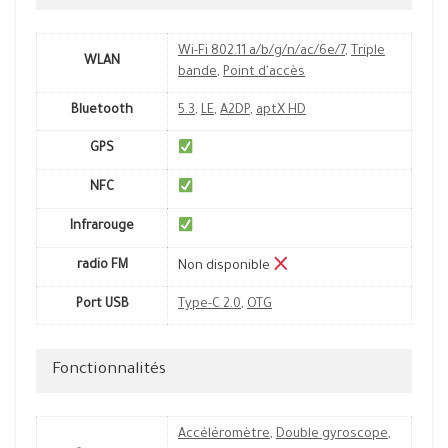
Wi-Fi 802.11 a/b/g/n/ac/6e/7
,
Triple
WLAN
bande
,
Point d'accès
Bluetooth
5.3
,
LE
,
A2DP
,
aptX HD
GPS
NFC
Infrarouge
radio FM
Non disponible
Port USB
Type-C 2.0
,
OTG
Fonctionnalités
Accéléromètre
,
Double gyroscope
,