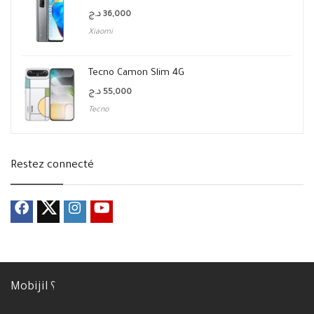
د.ج
36,000
Xiaomi
Tecno Camon Slim 4G
د.ج
55,000
Tecno
Restez connecté
Mobijil ؟