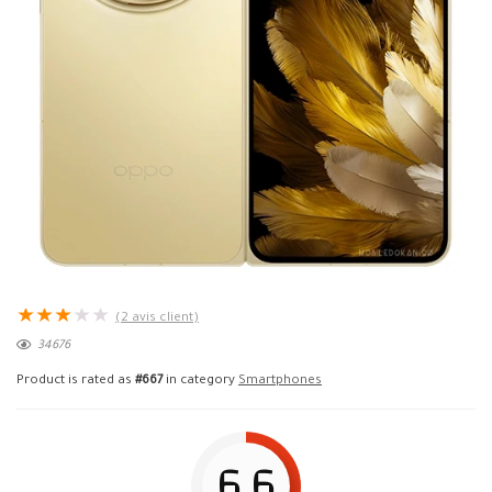
★
★
★
★
★
(
2
avis client)
34676
Product is rated as
#667
in category
Smartphones
6.6