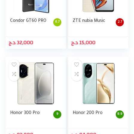
Condor GT60 PRO
ZTE nubia Music
6.7
2.7
د.ج
32,000
د.ج
15,000
Honor 300 Pro
Honor 200 Pro
9
8.9