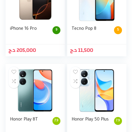
iPhone 16 Pro
Tecno Pop 8
9
5
د.ج
205,000
د.ج
11,500
Honor Play 8T
Honor Play 50 Plus
7.9
7.9