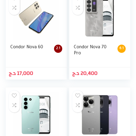
Condor Nova 60
Condor Nova 70
2.1
6.1
Pro
د.ج
17,000
د.ج
20,400