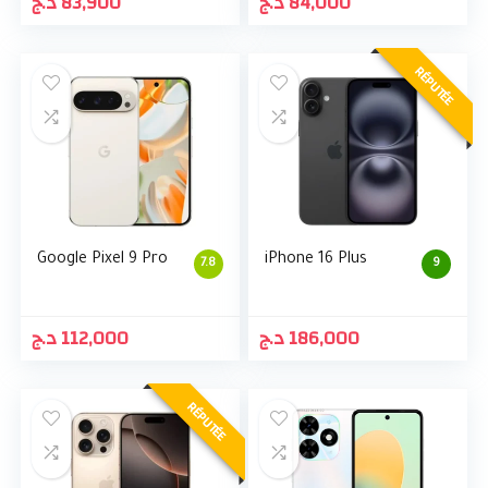
د.ج
83,900
د.ج
84,000
RÉPUTÉE
Google Pixel 9 Pro
iPhone 16 Plus
7.8
9
د.ج
112,000
د.ج
186,000
RÉPUTÉE