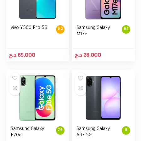
vivo Y500 Pro 5G
Samsung Galaxy
6.2
8.1
M17e
د.ج
65,000
د.ج
28,000
Samsung Galaxy
Samsung Galaxy
7.9
8
F70e
A07 5G