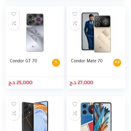
Condor GT 70
Condor Mate 70
5
4.8
د.ج
25,000
د.ج
27,000