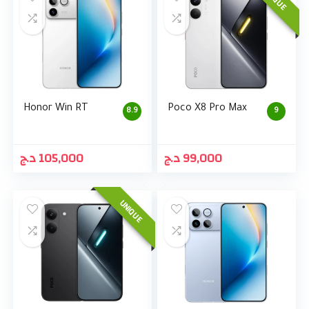
Honor Win RT
Poco X8 Pro Max
8.9
9
د.ج
105,000
د.ج
99,000
UNIQUE