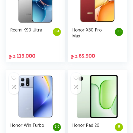
Redmi K90 Ultra
Honor X80 Pro
8.4
8.5
Max
د.ج
119,000
د.ج
65,900
Honor Win Turbo
Honor Pad 20
8.6
8