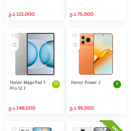
د.ج
115,000
د.ج
75,000
Honor MagicPad 3
Honor Power 2
7.5
9
Pro 12.3
د.ج
148,000
د.ج
95,000
UNIQUE