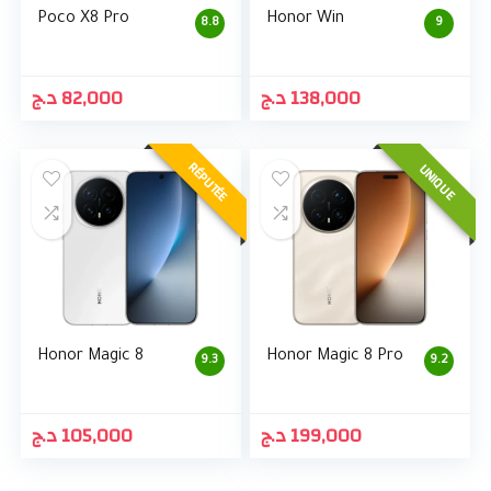
Poco X8 Pro
Honor Win
8.8
9
د.ج
82,000
د.ج
138,000
RÉPUTÉE
UNIQUE
Honor Magic 8
Honor Magic 8 Pro
9.3
9.2
د.ج
105,000
د.ج
199,000