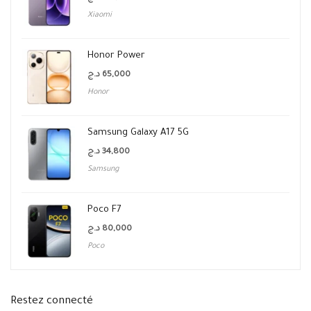
Xiaomi
Honor Power
د.ج
65,000
Honor
Samsung Galaxy A17 5G
د.ج
34,800
Samsung
Poco F7
د.ج
80,000
Poco
Restez connecté