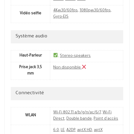
4K@30/60fps
,
1080p@30/60fps
,
Vidéo selfie
Gyro-EIS
Système audio
Haut-Parleur
,
Stereo-speakers
Prise jack 3,5
Non disponible
mm
Connectivité
Wi-Fi 802.11 a/b/g/n/ac/6/7
,
Wi-Fi
WLAN
Direct
,
Double bande
,
Point d'accès
6.0
,
LE
,
A2DP
,
aptX HD
,
aptX