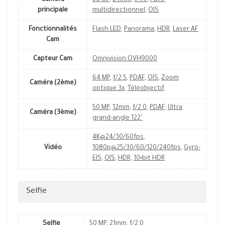
Caméra
50 MP
,
24mm
,
f/1.9
,
PDAF
principale
multidirectionnel
,
OIS
Fonctionnalités
Flash LED
,
Panorama
,
HDR
,
Laser AF
Cam
Capteur Cam
Omnivision OVH9000
64 MP
,
f/2.5
,
PDAF
,
OIS
,
Zoom
Caméra (2ème)
optique 3x
,
Téléobjectif
50 MP
,
12mm
,
f/2.0
,
PDAF
,
Ultra
Caméra (3ème)
grand-angle 122˚
4K@24/30/60fps
,
Vidéo
1080p@25/30/60/120/240fps
,
Gyro-
EIS
,
OIS
,
HDR
,
10‑bit HDR
Selfie
Selfie
50 MP
,
21mm
,
f/2.0