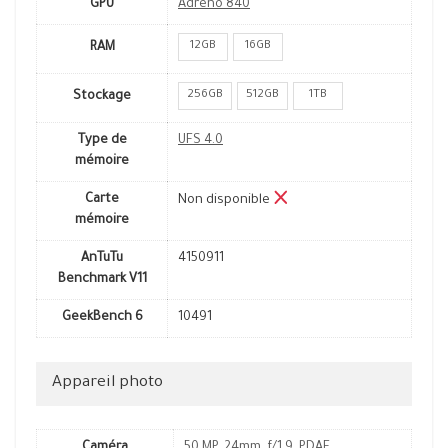
GPU
Adreno 840
12GB
16GB
RAM
256GB
512GB
1TB
Stockage
Type de
UFS 4.0
mémoire
Carte
Non disponible
mémoire
AnTuTu
4150911
Benchmark V11
GeekBench 6
10491
Appareil photo