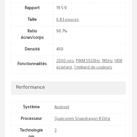
Rapport
19.5:9
Taille
6.83 pouces
Ratio
90.7%
écran/corps
Densité
450
2000 nits
,
PWM 5920Hz
,
185Hz
,
HDR
Fonctionnalités
éclatant
,
1 milliard de couleurs
Performance
Système
Android
Processeur
Qualcomm Snapdragon 8 Elite
Technologie
3