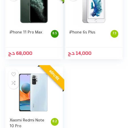
iPhone 11 Pro Max
iPhone 6s Plus
8.5
7.3
د.ج
68,000
د.ج
14,000
RÉPUTÉE
Xiaomi Redmi Note
8.2
10 Pro