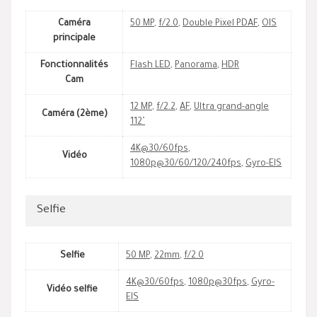
Caméra
50 MP
,
f/2.0
,
Double Pixel PDAF
,
OIS
principale
Fonctionnalités
Flash LED
,
Panorama
,
HDR
Cam
12 MP
,
f/2.2
,
AF
,
Ultra grand-angle
Caméra (2ème)
112˚
4K@30/60fps
,
Vidéo
1080p@30/60/120/240fps
,
Gyro-EIS
Selfie
Selfie
50 MP
,
22mm
,
f/2.0
4K@30/60fps
,
1080p@30fps
,
Gyro-
Vidéo selfie
EIS