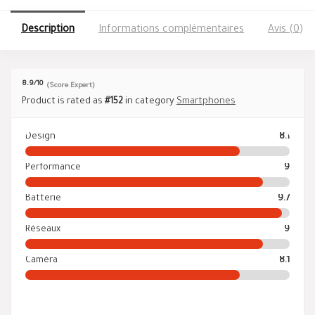
Description
Informations complémentaires
Avis (0)
8.9
/10
(Score Expert)
Product is rated as
#152
in category
Smartphones
Design
8.1
Performance
9
Batterie
9.7
Réseaux
9
Caméra
8.1