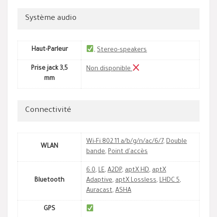
Système audio
Haut-Parleur
,
Stereo-speakers
Prise jack 3,5
Non disponible
mm
Connectivité
Wi-Fi 802.11 a/b/g/n/ac/6/7
,
Double
WLAN
bande
,
Point d'accès
6.0
,
LE
,
A2DP
,
aptX HD
,
aptX
Bluetooth
Adaptive
,
aptX Lossless
,
LHDC 5
,
Auracast
,
ASHA
GPS