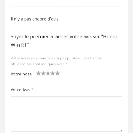
Il n’y a pas encore d’avis.
Soyez le premier à laisser votre avis sur “Honor
Win RT”
Votre adresse e-mail ne sera pas publiée.
Les champs
obligatoires sont indiqués avec
*
Votre note
1
2 ét
3 étoile
4 étoiles
5 étoiles
ét
oiles
s sur 5
sur 5
sur 5
Votre Avis
*
oil
sur
e
5
su
r
5