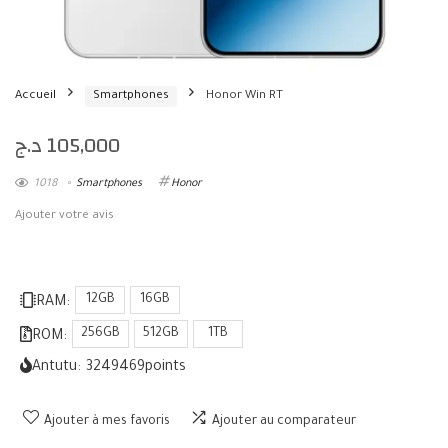
Accueil
Smartphones
Honor Win RT
د.ج
105,000
1018
Smartphones
Honor
Ajouter votre avis
12GB
16GB
RAM:
256GB
512GB
1TB
ROM:
Antutu:
3249469
points
Ajouter à mes favoris
Ajouter au comparateur