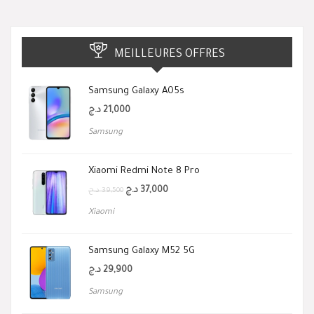
MEILLEURES OFFRES
Samsung Galaxy A05s
د.ج
21,000
Samsung
Xiaomi Redmi Note 8 Pro
د.ج
37,000
د.ج
39,500
Xiaomi
Samsung Galaxy M52 5G
د.ج
29,900
Samsung