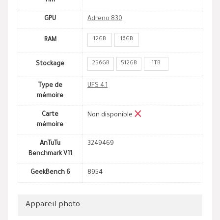
nm
GPU
Adreno 830
12GB
16GB
RAM
256GB
512GB
1TB
Stockage
Type de
UFS 4.1
mémoire
Carte
Non disponible
mémoire
AnTuTu
3249469
Benchmark V11
GeekBench 6
8954
Appareil photo