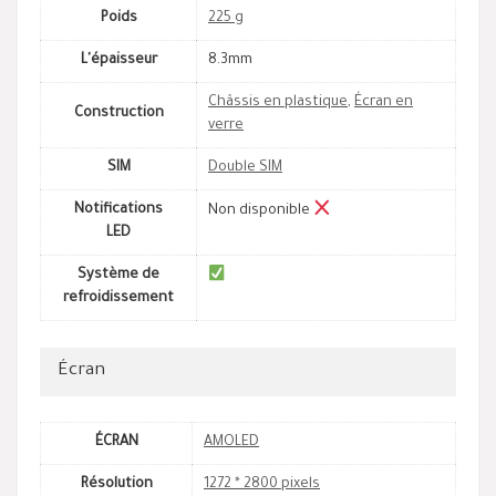
Poids
225 g
L'épaisseur
8.3mm
Châssis en plastique
,
Écran en
Construction
verre
SIM
Double SIM
Notifications
Non disponible
LED
Système de
refroidissement
Écran
ÉCRAN
AMOLED
Résolution
1272 * 2800 pixels