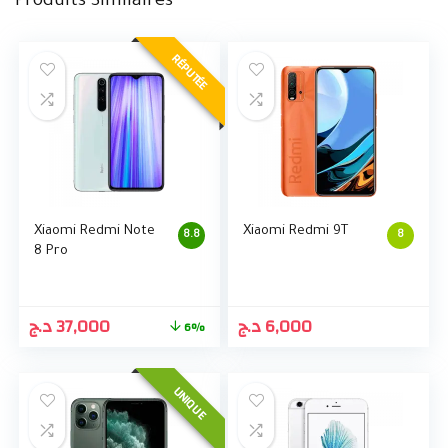
Produits Similaires
RÉPUTÉE
Xiaomi Redmi Note
Xiaomi Redmi 9T
8.8
8
8 Pro
د.ج
37,000
د.ج
6,000
6%
UNIQUE