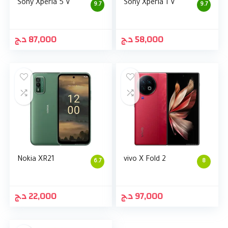
Sony Xperia 5 V
Sony Xperia 1 V
9.7
9.7
د.ج
87,000
د.ج
58,000
Nokia XR21
vivo X Fold 2
6.7
8
د.ج
22,000
د.ج
97,000