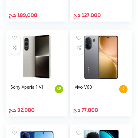
د.ج
189,000
د.ج
127,000
Sony Xperia 1 VI
vivo V60
7.9
6
د.ج
92,000
د.ج
77,000