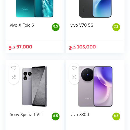
vivo X Fold 6
vivo V70 5G
8.5
7.2
د.ج
97,000
د.ج
105,000
Sony Xperia 1 VIII
vivo X300
8.5
8.3