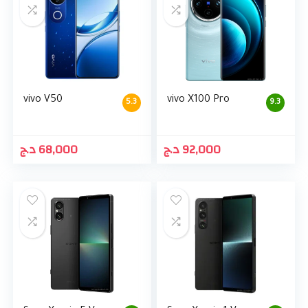
vivo V50
vivo X100 Pro
5.3
9.3
د.ج
68,000
د.ج
92,000