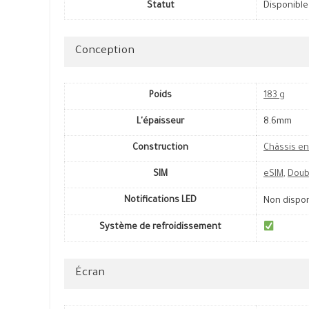
Statut
Disponible
Conception
Poids
183 g
L'épaisseur
8.6mm
Construction
Châssis en
SIM
eSIM
,
Doub
Notifications LED
Non dispo
Système de refroidissement
Écran