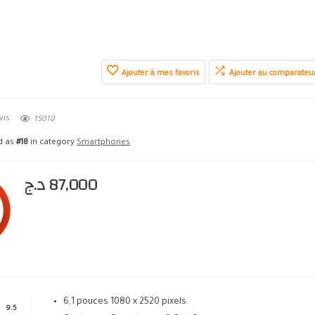
Ajouter à mes favoris
Ajouter au comparateu
vis
15010
ed as
#18
in category
Smartphones
د.ج
87,000
6,1 pouces 1080 x 2520 pixels.
9.5