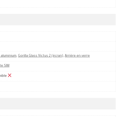
 aluminium
,
Gorilla Glass Victus 2 (écran)
,
Arrière en verre
le SIM
nible