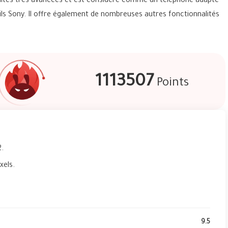
alités très avancées et est considéré comme un téléphone adapté
ils Sony. Il offre également de nombreuses autres fonctionnalités
1113507
Points
.
xels.
9.5