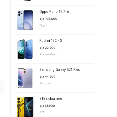
Oppo Reno 15 Pro
د.ج
105,000
Oppo
Redmi 15C 4G
د.ج
22,900
Xiaomi
,
Redmi
Samsung Galaxy S21 Plus
د.ج
44,900
Samsung
ZTE nubia neo
د.ج
33,900
ZTE