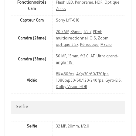
Fonctionnalités
Flash LED
,
Panorama
,
HDR
,
Optique
Cam
Zeiss
Capteur Cam
Sony LYT-818
200 MP
,
85mm
,
f/2.7
,
PDAF
Caméra (2ème)
multidirectionnel
,
OIS
,
Zoom
optique 3.5x
,
Périscope
,
Macro
50 MP
,
15mm
,
f/2.0
,
AF
,
Ultra grand-
Caméra (3ème)
angle 119˚
8K@30fps
,
4K@30/60/120fps
,
Vidéo
1080p@30/60/120/240fps
,
Gyro-EIS
,
Dolby Vision HDR
Selfie
Selfie
32 MP
,
20mm
,
f/2.0