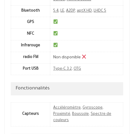
Bluetooth
5.4
,
LE
,
A2DP
,
aptX HD
,
LHDC 5
GPS
NFC
Infrarouge
radio FM
Non disponible
Port USB
Type-C 3.2
,
OTG
Fonctionnalités
Accéléromètre
,
Gyroscope
,
Capteurs
Proximité
,
Boussole
,
Spectre de
couleurs