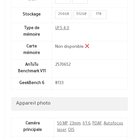
256GB
512GB
1TB
Stockage
Type de
UFS 4.0
mémoire
Carte
Non disponible
mémoire
AnTuTu
2570652
Benchmark V11
GeekBench 6
8133
Appareil photo
Caméra
50 MP
,
23mm
,
f/1.6
,
PDAF
,
Autofocus
principale
laser
,
OIS