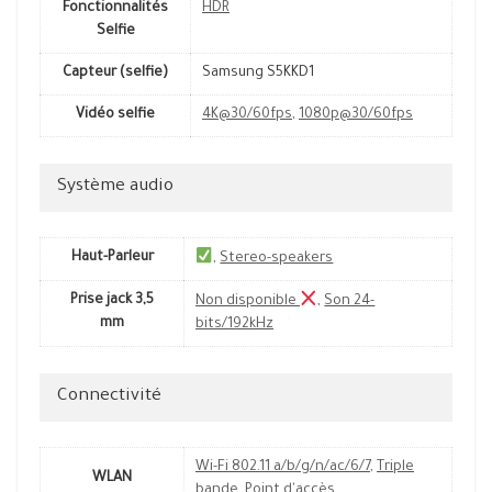
Fonctionnalités
HDR
Selfie
Capteur (selfie)
Samsung S5KKD1
Vidéo selfie
4K@30/60fps
,
1080p@30/60fps
Système audio
Haut-Parleur
,
Stereo-speakers
Prise jack 3,5
Non disponible
,
Son 24-
mm
bits/192kHz
Connectivité
Wi-Fi 802.11 a/b/g/n/ac/6/7
,
Triple
WLAN
bande
,
Point d'accès