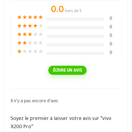
0.0
hors de 5
★
★
★
★
★
0
★
★
★
★
★
0
★
★
★
★
★
0
★
★
★
★
★
0
★
★
★
★
★
0
ÉCRIRE UN AVIS
Il n’y a pas encore d’avis.
Soyez le premier à laisser votre avis sur “vivo
X200 Pro”