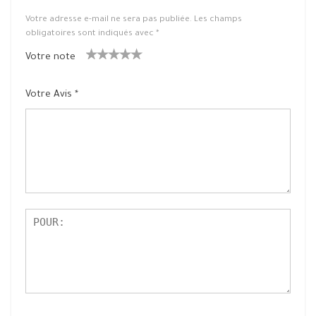
Votre adresse e-mail ne sera pas publiée.
Les champs
obligatoires sont indiqués avec
*
Votre note
1
2 ét
3 étoile
4 étoiles
5 étoiles
ét
oiles
s sur 5
sur 5
sur 5
Votre Avis
*
oil
sur
e
5
su
r
5