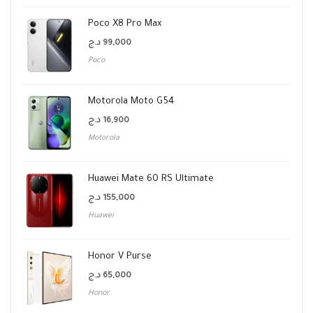
Poco X8 Pro Max
د.ج
99,000
Poco
Motorola Moto G54
د.ج
16,900
Motorola
Huawei Mate 60 RS Ultimate
د.ج
155,000
Huawei
Honor V Purse
د.ج
65,000
Honor