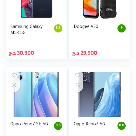
Samsung Galaxy
Doogee V30
8.3
9
M53 5G
د.ج
30,900
د.ج
29,900
Oppo Reno7 SE 5G
Oppo Reno7 5G
8.5
8.8