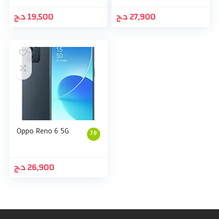
د.ج
19,500
د.ج
27,900
Oppo Reno 6 5G
7.8
د.ج
26,900