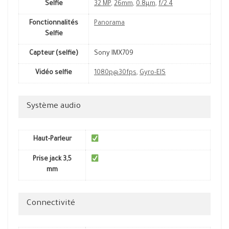
Selfie
32 MP
,
26mm
,
0.8µm
,
f/2.4
Fonctionnalités
Panorama
Selfie
Capteur (selfie)
Sony IMX709
Vidéo selfie
1080p@30fps
,
Gyro-EIS
Système audio
Haut-Parleur
Prise jack 3,5
mm
Connectivité