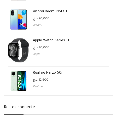
Xiaomi Redmi Note 11
د.ج
20,000
Xiaomi
Apple Watch Series 11
د.ج
90,000
Apple
Realme Narzo 50i
د.ج
12,900
Realme
Restez connecté