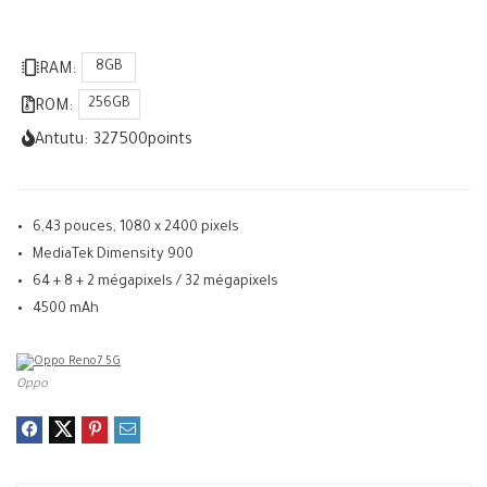
8GB
RAM:
256GB
ROM:
Antutu:
327500
points
6,43 pouces, 1080 x 2400 pixels
MediaTek Dimensity 900
64 + 8 + 2 mégapixels / 32 mégapixels
4500 mAh
Oppo