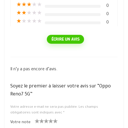
★
★
★
★
★
0
★
★
★
★
★
0
★
★
★
★
★
0
ÉCRIRE UN AVIS
Il n’y a pas encore d’avis.
Soyez le premier à laisser votre avis sur “Oppo
Reno7 5G”
Votre adresse e-mail ne sera pas publiée.
Les champs
obligatoires sont indiqués avec
*
Votre note
1
2 ét
3 étoile
4 étoiles
5 étoiles