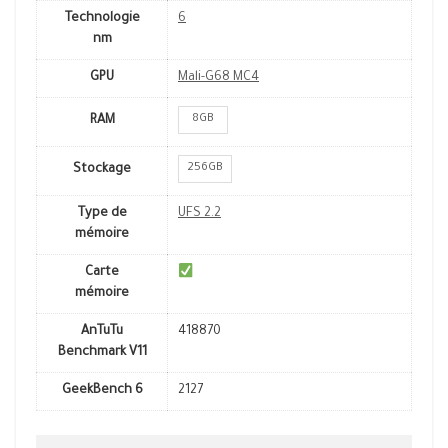
Technologie
6
nm
GPU
Mali-G68 MC4
8GB
RAM
256GB
Stockage
Type de
UFS 2.2
mémoire
Carte
mémoire
AnTuTu
418870
Benchmark V11
GeekBench 6
2127