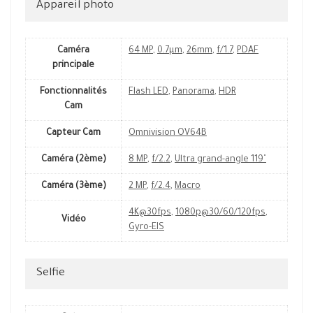
Appareil photo
Caméra
64 MP
,
0.7µm
,
26mm
,
f/1.7
,
PDAF
principale
Fonctionnalités
Flash LED
,
Panorama
,
HDR
Cam
Capteur Cam
Omnivision OV64B
Caméra (2ème)
8 MP
,
f/2.2
,
Ultra grand-angle 119˚
Caméra (3ème)
2 MP
,
f/2.4
,
Macro
4K@30fps
,
1080p@30/60/120fps
,
Vidéo
Gyro-EIS
Selfie