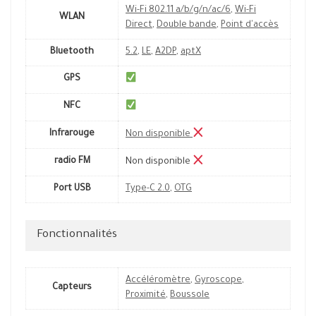
Wi-Fi 802.11 a/b/g/n/ac/6
,
Wi-Fi
WLAN
Direct
,
Double bande
,
Point d'accès
Bluetooth
5.2
,
LE
,
A2DP
,
aptX
GPS
NFC
Infrarouge
Non disponible
radio FM
Non disponible
Port USB
Type-C 2.0
,
OTG
Fonctionnalités
Accéléromètre
,
Gyroscope
,
Capteurs
Proximité
,
Boussole