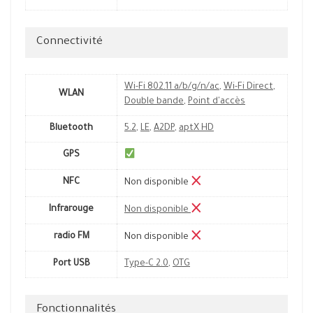
Connectivité
Wi-Fi 802.11 a/b/g/n/ac
,
Wi-Fi Direct
,
WLAN
Double bande
,
Point d'accès
Bluetooth
5.2
,
LE
,
A2DP
,
aptX HD
GPS
NFC
Non disponible
Infrarouge
Non disponible
radio FM
Non disponible
Port USB
Type-C 2.0
,
OTG
Fonctionnalités