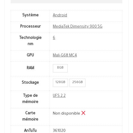
Système
Android
Processeur
MediaTek Dimensity 900 5G
Technologie
6
nm
GPU
Mali-G68 MC4
8GB
RAM
128GB
256GB
Stockage
Type de
UFS 2.2
mémoire
Carte
Non disponible
mémoire
AnTuTu
361020