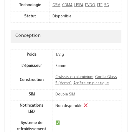
Technologie
GSM
,
CDMA
,
HSPA
,
EVDO
,
LTE
,
5G
Statut
Disponible
Conception
Poids
172 g
L'épaisseur
7.5mm
Châssis en aluminium
,
Gorilla Glass
Construction
5 (écran)
,
Arrière en plastique
SIM
Double SIM
Notifications
Non disponible
LED
Système de
refroidissement