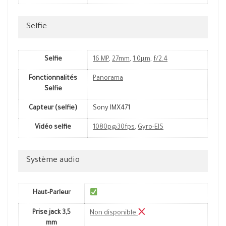
Selfie
Selfie
16 MP
,
27mm
,
1.0µm
,
f/2.4
Fonctionnalités
Panorama
Selfie
Capteur (selfie)
Sony IMX471
Vidéo selfie
1080p@30fps
,
Gyro-EIS
Système audio
Haut-Parleur
Prise jack 3,5
Non disponible
mm