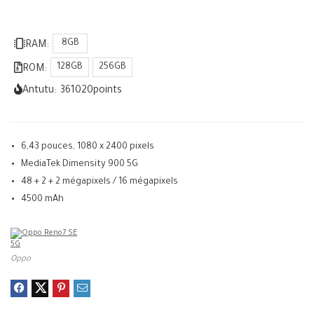
8GB
RAM:
128GB
256GB
ROM:
Antutu:
361020
points
6,43 pouces, 1080 x 2400 pixels
MediaTek Dimensity 900 5G
48 + 2 + 2 mégapixels / 16 mégapixels
4500 mAh
Oppo