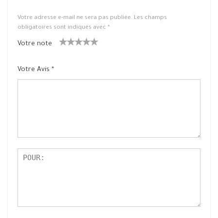
Votre adresse e-mail ne sera pas publiée.
Les champs
obligatoires sont indiqués avec
*
Votre note
1
2 ét
3 étoile
4 étoiles
5 étoiles
ét
oiles
s sur 5
sur 5
sur 5
Votre Avis
*
oil
sur
e
5
su
r
5