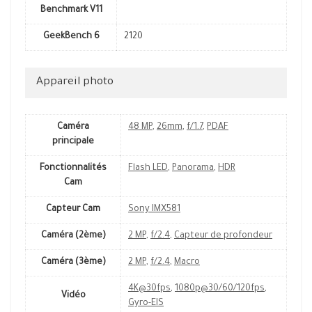
Benchmark V11
GeekBench 6
2120
Appareil photo
Caméra
48 MP
,
26mm
,
f/1.7
,
PDAF
principale
Fonctionnalités
Flash LED
,
Panorama
,
HDR
Cam
Capteur Cam
Sony IMX581
Caméra (2ème)
2 MP
,
f/2.4
,
Capteur de profondeur
Caméra (3ème)
2 MP
,
f/2.4
,
Macro
4K@30fps
,
1080p@30/60/120fps
,
Vidéo
Gyro-EIS