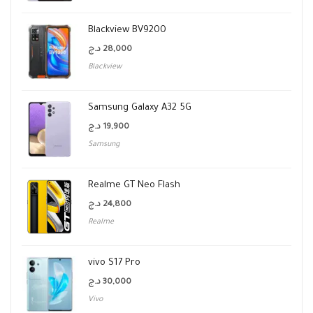
Blackview BV9200
د.ج
28,000
Blackview
Samsung Galaxy A32 5G
د.ج
19,900
Samsung
Realme GT Neo Flash
د.ج
24,800
Realme
vivo S17 Pro
د.ج
30,000
Vivo