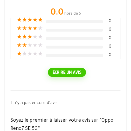
0.0
hors de 5
★
★
★
★
★
0
★
★
★
★
★
0
★
★
★
★
★
0
★
★
★
★
★
0
★
★
★
★
★
0
ÉCRIRE UN AVIS
Il n’y a pas encore d’avis.
Soyez le premier à laisser votre avis sur “Oppo
Reno7 SE 5G”