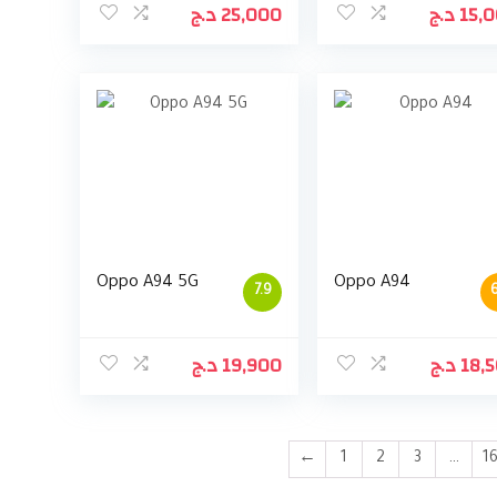
د.ج
25,000
د.ج
15,
Oppo A94 5G
Oppo A94
7.9
6
د.ج
19,900
د.ج
18,
←
1
2
3
…
1