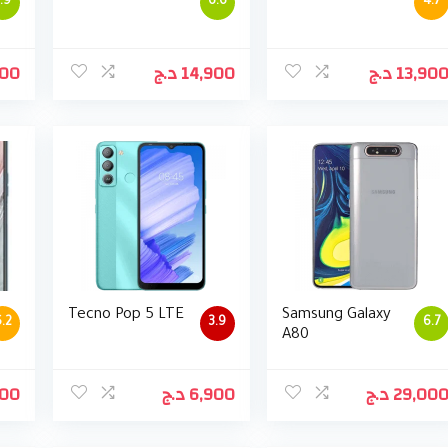
7.9
6.6
4.7
900
د.ج
14,900
د.ج
13,90
Tecno Pop 5 LTE
Samsung Galaxy
.2
3.9
6.7
A80
900
د.ج
6,900
د.ج
29,00