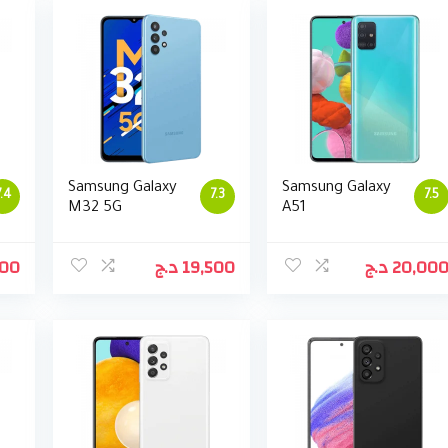
Samsung Galaxy
Samsung Galaxy
7.4
7.3
7.5
M32 5G
A51
900
د.ج
19,500
د.ج
20,00