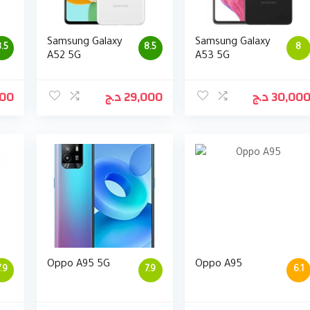
Samsung Galaxy
Samsung Galaxy
.5
8.5
8
A52 5G
A53 5G
900
د.ج
29,000
د.ج
30,00
Oppo A95 5G
Oppo A95
7.9
7.9
6.1