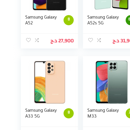
Samsung Galaxy
Samsung Galaxy
8
8
A52
A52s 5G
د.ج
27,900
د.ج
31,
Samsung Galaxy
Samsung Galaxy
8
A33 5G
M33