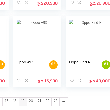
000
د.ج
20,900
د.ج
20,90
Oppo A93
Oppo Find N
.3
6.3
8.1
500
د.ج
16,900
د.ج
40,00
6
17
18
19
20
21
22
23
→