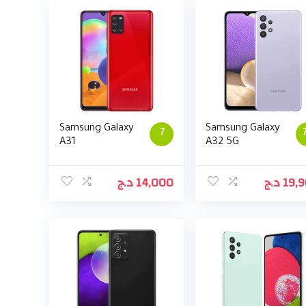
Samsung Galaxy
Samsung Galaxy
7
A31
A32 5G
د.ج
14,000
د.ج
19,