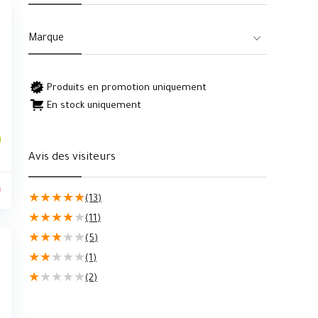
Marque
Produits en promotion uniquement
En stock uniquement
Avis des visiteurs
0
★
★
★
★
★
(13)
★
★
★
★
★
(11)
★
★
★
★
★
(5)
★
★
★
★
★
(1)
★
★
★
★
★
(2)