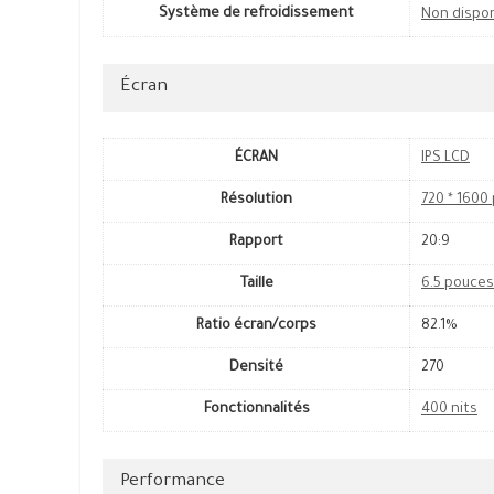
Système de refroidissement
Non dispo
Écran
ÉCRAN
IPS LCD
Résolution
720 * 1600 
Rapport
20:9
Taille
6.5 pouces
Ratio écran/corps
82.1%
Densité
270
Fonctionnalités
400 nits
Performance