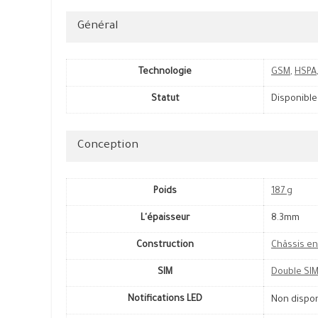
Général
Technologie
GSM
,
HSPA
Statut
Disponible
Conception
Poids
187 g
L'épaisseur
8.3mm
Construction
Châssis en
SIM
Double SI
Notifications LED
Non dispo