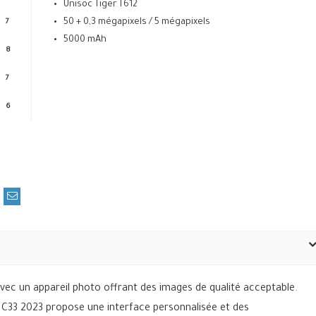
Unisoc Tiger T612
50 + 0,3 mégapixels / 5 mégapixels
7
5000 mAh
8
7
6
ec un appareil photo offrant des images de qualité acceptable.
 C33 2023 propose une interface personnalisée et des