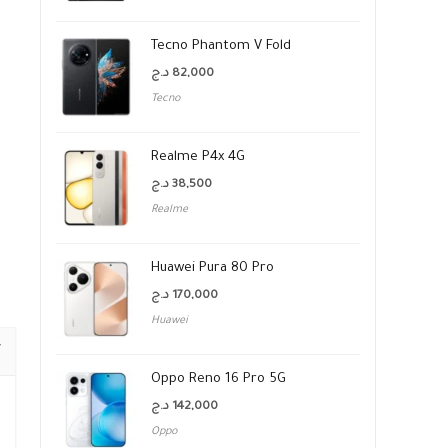
Tecno Phantom V Fold
د.ج
82,000
Tecno
Realme P4x 4G
د.ج
38,500
Realme
Huawei Pura 80 Pro
د.ج
170,000
Huawei
Oppo Reno 16 Pro 5G
د.ج
142,000
Oppo