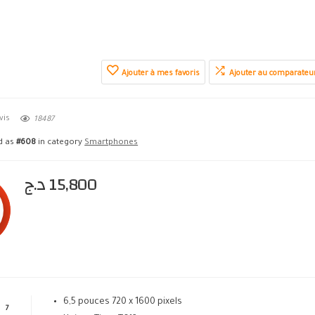
Ajouter à mes favoris
Ajouter au comparateu
vis
18487
ed as
#608
in category
Smartphones
د.ج
15,800
6,5 pouces 720 x 1600 pixels
7